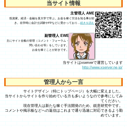
当サイト情報
主管理人 AME
投資家。経済・金融を某大学で学ぶ。お金を稼ぐ方法を知る事が好
き。在学時に会計士試験やFPなどに受かっており…
続きを読む
副管理人 EWE
主にサイト全般の管理（コメント・フォーラム・
問い合わせ等）をしています。
お金を稼ぐことが好きです。
当サイトはxserverで運営しています
http://www.xserver.ne.jp/
管理人から一言
サイトデザイン（特にトップページ）を大幅に変えました。
当サイトからサイトを作り始めている方も多いようなので参考にしてみ
てください。
現在管理人は新たな稼ぐ手法開発のため、鋭意研究中です。
コメントや掲示板などへの返信はこれまで通り迅速に対応できるよう勤
めています。