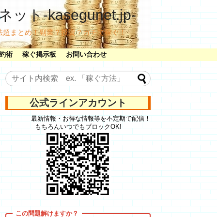
ット-kasegunet.jp-
法超まとめ！副業？投資？ガチで稼ぐ！
約術
稼ぐ掲示板
お問い合わせ
公式ラインアカウント
最新情報・お得な情報等を不定期で配信！
もちろんいつでもブロックOK!