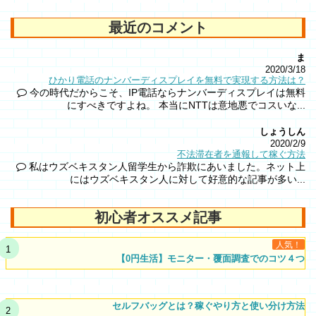
最近のコメント
ま
2020/3/18
ひかり電話のナンバーディスプレイを無料で実現する方法は？
今の時代だからこそ、IP電話ならナンバーディスプレイは無料
にすべきですよね。 本当にNTTは意地悪でコスいな...
しょうしん
2020/2/9
不法滞在者を通報して稼ぐ方法
私はウズベキスタン人留学生から詐欺にあいました。ネット上
にはウズベキスタン人に対して好意的な記事が多い...
初心者オススメ記事
人気！
【0円生活】モニター・覆面調査でのコツ４つ
セルフバッグとは？稼ぐやり方と使い分け方法