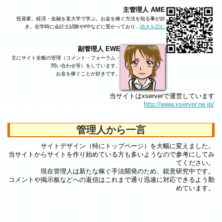
主管理人 AME
投資家。経済・金融を某大学で学ぶ。お金を稼ぐ方法を知る事が好
き。在学時に会計士試験やFPなどに受かっており…
続きを読む
副管理人 EWE
主にサイト全般の管理（コメント・フォーラム・
問い合わせ等）をしています。
お金を稼ぐことが好きです。
当サイトはxserverで運営しています
http://www.xserver.ne.jp/
管理人から一言
サイトデザイン（特にトップページ）を大幅に変えました。
当サイトからサイトを作り始めている方も多いようなので参考にしてみ
てください。
現在管理人は新たな稼ぐ手法開発のため、鋭意研究中です。
コメントや掲示板などへの返信はこれまで通り迅速に対応できるよう勤
めています。