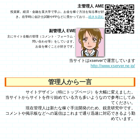
主管理人 AME
投資家。経済・金融を某大学で学ぶ。お金を稼ぐ方法を知る事が好
き。在学時に会計士試験やFPなどに受かっており…
続きを読む
副管理人 EWE
主にサイト全般の管理（コメント・フォーラム・
問い合わせ等）をしています。
お金を稼ぐことが好きです。
当サイトはxserverで運営しています
http://www.xserver.ne.jp/
管理人から一言
サイトデザイン（特にトップページ）を大幅に変えました。
当サイトからサイトを作り始めている方も多いようなので参考にしてみ
てください。
現在管理人は新たな稼ぐ手法開発のため、鋭意研究中です。
コメントや掲示板などへの返信はこれまで通り迅速に対応できるよう勤
めています。