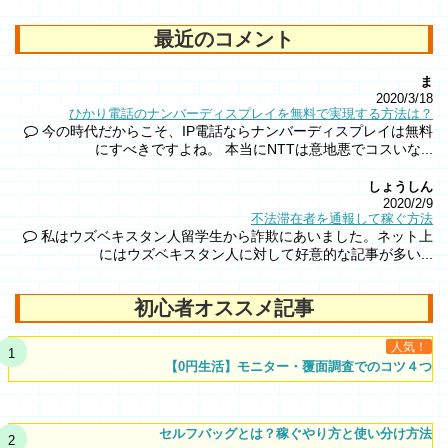
最近のコメント
ま
2020/3/18
ひかり電話のナンバーディスプレイを無料で実現する方法は？
今の時代だからこそ、IP電話ならナンバーディスプレイは無料
にすべきですよね。 本当にNTTは意地悪でコスいな...
しょうしん
2020/2/9
不法滞在者を通報して稼ぐ方法
私はウズベキスタン人留学生から詐欺にあいました。ネット上
にはウズベキスタン人に対して好意的な記事が多い...
初心者オススメ記事
人気！
【0円生活】モニター・覆面調査でのコツ４つ
セルフバッグとは？稼ぐやり方と使い分け方法