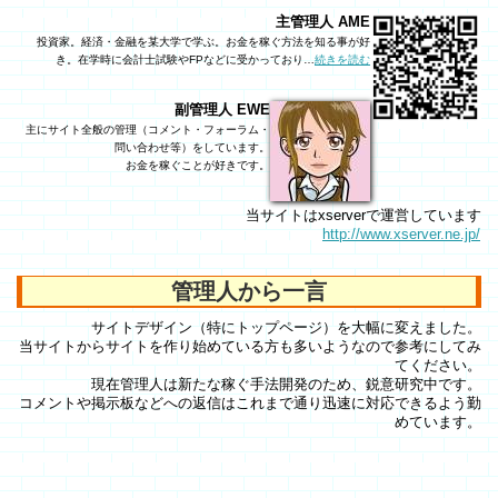
主管理人 AME
投資家。経済・金融を某大学で学ぶ。お金を稼ぐ方法を知る事が好
き。在学時に会計士試験やFPなどに受かっており…
続きを読む
副管理人 EWE
主にサイト全般の管理（コメント・フォーラム・
問い合わせ等）をしています。
お金を稼ぐことが好きです。
当サイトはxserverで運営しています
http://www.xserver.ne.jp/
管理人から一言
サイトデザイン（特にトップページ）を大幅に変えました。
当サイトからサイトを作り始めている方も多いようなので参考にしてみ
てください。
現在管理人は新たな稼ぐ手法開発のため、鋭意研究中です。
コメントや掲示板などへの返信はこれまで通り迅速に対応できるよう勤
めています。