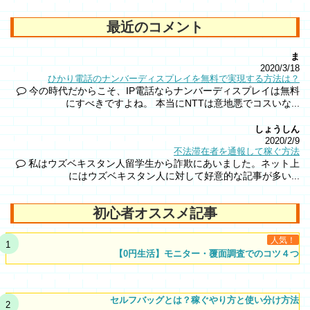
最近のコメント
ま
2020/3/18
ひかり電話のナンバーディスプレイを無料で実現する方法は？
今の時代だからこそ、IP電話ならナンバーディスプレイは無料
にすべきですよね。 本当にNTTは意地悪でコスいな...
しょうしん
2020/2/9
不法滞在者を通報して稼ぐ方法
私はウズベキスタン人留学生から詐欺にあいました。ネット上
にはウズベキスタン人に対して好意的な記事が多い...
初心者オススメ記事
人気！
【0円生活】モニター・覆面調査でのコツ４つ
セルフバッグとは？稼ぐやり方と使い分け方法