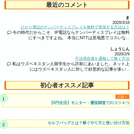
最近のコメント
ま
2020/3/18
ひかり電話のナンバーディスプレイを無料で実現する方法は？
今の時代だからこそ、IP電話ならナンバーディスプレイは無料
にすべきですよね。 本当にNTTは意地悪でコスいな...
しょうしん
2020/2/9
不法滞在者を通報して稼ぐ方法
私はウズベキスタン人留学生から詐欺にあいました。ネット上
にはウズベキスタン人に対して好意的な記事が多い...
初心者オススメ記事
人気！
【0円生活】モニター・覆面調査でのコツ４つ
セルフバッグとは？稼ぐやり方と使い分け方法