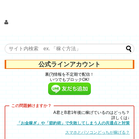
公式ラインアカウント
裏(?)情報を不定期で配信！
いつでもブロックOK!
A君とB君1年後に稼げているのはどっち？
詳しくは↓
「お金稼ぎ」や「節約術」で失敗してしまう人の共通点と対策
スマホとパソコンどっちが稼げる？