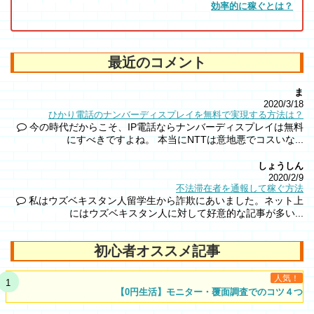
効率的に稼ぐとは？
最近のコメント
ま
2020/3/18
ひかり電話のナンバーディスプレイを無料で実現する方法は？
今の時代だからこそ、IP電話ならナンバーディスプレイは無料
にすべきですよね。 本当にNTTは意地悪でコスいな...
しょうしん
2020/2/9
不法滞在者を通報して稼ぐ方法
私はウズベキスタン人留学生から詐欺にあいました。ネット上
にはウズベキスタン人に対して好意的な記事が多い...
初心者オススメ記事
人気！
【0円生活】モニター・覆面調査でのコツ４つ