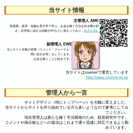
当サイト情報
主管理人 AME
投資家。経済・金融を某大学で学ぶ。お金を稼ぐ方法を知る事が好
き。在学時に会計士試験やFPなどに受かっており…
続きを読む
副管理人 EWE
主にサイト全般の管理（コメント・フォーラム・
問い合わせ等）をしています。
お金を稼ぐことが好きです。
当サイトはxserverで運営しています
http://www.xserver.ne.jp/
管理人から一言
サイトデザイン（特にトップページ）を大幅に変えました。
当サイトからサイトを作り始めている方も多いようなので参考にしてみ
てください。
現在管理人は新たな稼ぐ手法開発のため、鋭意研究中です。
コメントや掲示板などへの返信はこれまで通り迅速に対応できるよう勤
めています。