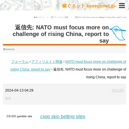
稼ぐネット-kasegunet.jp-
稼ぐネット
アフィリエイト関連
NATO must focus more on challenge of rising China, report to say
返信先: NATO must focus more on
challenge of rising China, report to
say
2024/4/13
フォーラム
›
アフィリエイト関連
›
NATO must focus more on challenge of
rising China, report to say
›
返信先: NATO must focus more on challenge of
rising China, report to say
2024-04-13 04:29
#36189
返信
csgo skin betting sites
CS:GO gamble site