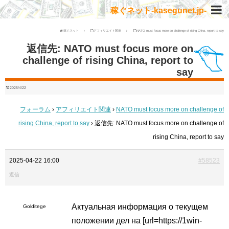
稼ぐネット-kasegunet.jp-
稼ぐネット
アフィリエイト関連
NATO must focus more on challenge of rising China, report to say
返信先: NATO must focus more on
challenge of rising China, report to
say
2025/4/22
フォーラム
›
アフィリエイト関連
›
NATO must focus more on challenge of
rising China, report to say
›
返信先: NATO must focus more on challenge of
rising China, report to say
2025-04-22 16:00
#58523
返信
Актуальная информация о текущем
Golditege
положении дел на [url=https://1win-