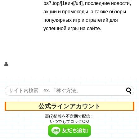
bs7.top/]1вин[/url], последние новости,
акции и промокоды, а также обзоры
популярных игр и стратегий для
успешной игры на сайте.
公式ラインアカウント
裏(?)情報を不定期で配信！
いつでもブロックOK!