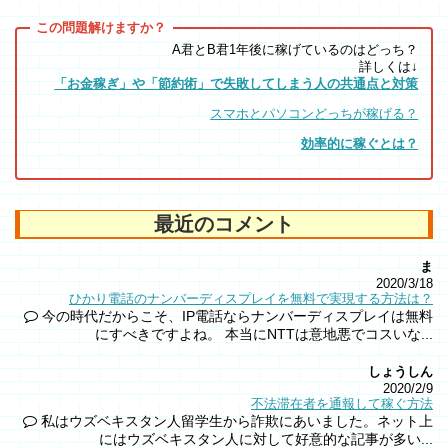
A君とB君1年後に稼げているのはどっち？
詳しくは↓
「お金稼ぎ」や「節約術」で失敗してしまう人の共通点と対策
スマホとパソコンどっちが稼げる？
効率的に稼ぐとは？
最近のコメント
ま
2020/3/18
ひかり電話のナンバーディスプレイを無料で実現する方法は？
今の時代だからこそ、IP電話ならナンバーディスプレイは無料
にすべきですよね。 本当にNTTは意地悪でコスいな...
しょうしん
2020/2/9
不法滞在者を通報して稼ぐ方法
私はウズベキスタン人留学生から詐欺にあいました。ネット上
にはウズベキスタン人に対して好意的な記事が多い...