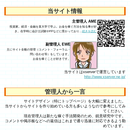
当サイト情報
主管理人 AME
投資家。経済・金融を某大学で学ぶ。お金を稼ぐ方法を知る事が好
き。在学時に会計士試験やFPなどに受かっており…
続きを読む
副管理人 EWE
主にサイト全般の管理（コメント・フォーラム・
問い合わせ等）をしています。
お金を稼ぐことが好きです。
当サイトはxserverで運営しています
http://www.xserver.ne.jp/
管理人から一言
サイトデザイン（特にトップページ）を大幅に変えました。
当サイトからサイトを作り始めている方も多いようなので参考にしてみ
てください。
現在管理人は新たな稼ぐ手法開発のため、鋭意研究中です。
コメントや掲示板などへの返信はこれまで通り迅速に対応できるよう勤
めています。