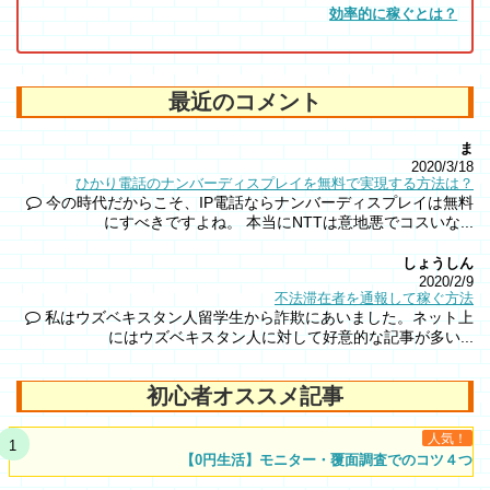
効率的に稼ぐとは？
最近のコメント
ま
2020/3/18
ひかり電話のナンバーディスプレイを無料で実現する方法は？
今の時代だからこそ、IP電話ならナンバーディスプレイは無料
にすべきですよね。 本当にNTTは意地悪でコスいな...
しょうしん
2020/2/9
不法滞在者を通報して稼ぐ方法
私はウズベキスタン人留学生から詐欺にあいました。ネット上
にはウズベキスタン人に対して好意的な記事が多い...
初心者オススメ記事
人気！
【0円生活】モニター・覆面調査でのコツ４つ