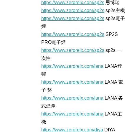
https://www.zerorelx.com/sp2s
思博瑞
https://www.zerorelx.com/sp2s
sp2s主機
https://www.zerorelx.com/sp2s
sp2s電子
煙
https://www.zerorelx.com/sp2s
SP2S
PRO電子煙
https://www.zerorelx.com/sp2s
sp2s 一
次性
https://www.zerorelx.com/lana
LANA煙
彈
https://www.zerorelx.com/lana
LANA 電
子 菸​
https://www.zerorelx.com/lana
LANA 各
式煙彈
https://www.zerorelx.com/lana
LANA主
機
https://www.zerorelx.com/diya
DIYA