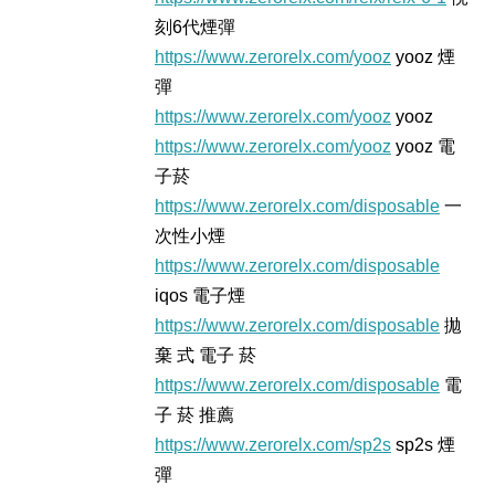
刻6代煙彈
https://www.zerorelx.com/yooz
yooz 煙
彈
https://www.zerorelx.com/yooz
yooz
https://www.zerorelx.com/yooz
yooz 電
子菸
https://www.zerorelx.com/disposable
一
次性小煙
https://www.zerorelx.com/disposable
iqos 電子煙​
https://www.zerorelx.com/disposable
拋
棄 式 電子 菸​
https://www.zerorelx.com/disposable
電
子 菸 推薦
https://www.zerorelx.com/sp2s
sp2s 煙
彈​