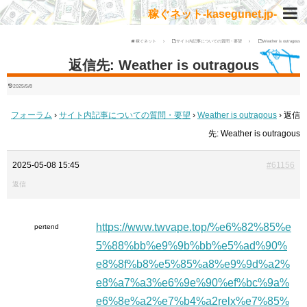
稼ぐネット-kasegunet.jp-
稼ぐネット
サイト内記事についての質問・要望
Weather is outragous
返信先: Weather is outragous
2025/5/8
フォーラム
›
サイト内記事についての質問・要望
›
Weather is outragous
›
返信
先: Weather is outragous
2025-05-08 15:45
#61156
返信
https://www.twvape.top/%e6%82%85%e
pertend
5%88%bb%e9%9b%bb%e5%ad%90%
e8%8f%b8%e5%85%a8%e9%9d%a2%
e8%a7%a3%e6%9e%90%ef%bc%9a%
e6%8e%a2%e7%b4%a2relx%e7%85%