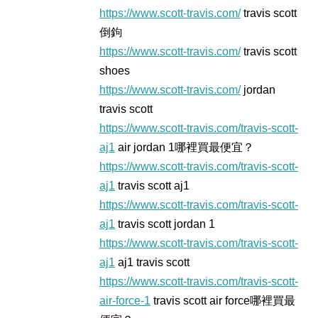
https://www.scott-travis.com/
travis scott
倒鉤
https://www.scott-travis.com/
travis scott
shoes
https://www.scott-travis.com/
jordan
travis scott
https://www.scott-travis.com/travis-scott-
aj1
air jordan 1哪裡買最便宜？
https://www.scott-travis.com/travis-scott-
aj1
travis scott aj1
https://www.scott-travis.com/travis-scott-
aj1
travis scott jordan 1
https://www.scott-travis.com/travis-scott-
aj1
aj1 travis scott
https://www.scott-travis.com/travis-scott-
air-force-1
travis scott air force哪裡買最