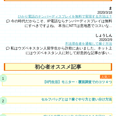
ま
2020/3/18
ひかり電話のナンバーディスプレイを無料で実現する方法は？
今の時代だからこそ、IP電話ならナンバーディスプレイは無料
にすべきですよね。 本当にNTTは意地悪でコスいな...
しょうしん
2020/2/9
不法滞在者を通報して稼ぐ方法
私はウズベキスタン人留学生から詐欺にあいました。ネット上
にはウズベキスタン人に対して好意的な記事が多い...
初心者オススメ記事
人気！
【0円生活】モニター・覆面調査でのコツ４つ
セルフバッグとは？稼ぐやり方と使い分け方法