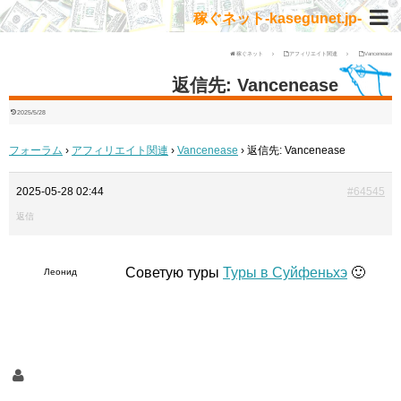
稼ぐネット-kasegunet.jp-
稼ぐネット
アフィリエイト関連
Vancenease
返信先: Vancenease
2025/5/28
フォーラム
›
アフィリエイト関連
›
Vancenease
›
返信先: Vancenease
2025-05-28 02:44
#64545
返信
Советую туры
Туры в Суйфеньхэ
🙂
Леонид