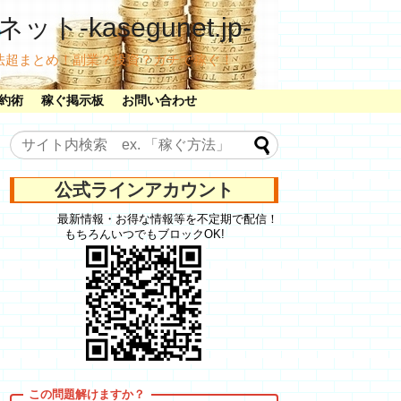
ット-kasegunet.jp-
法超まとめ！副業？投資？ガチで稼ぐ！
約術
稼ぐ掲示板
お問い合わせ
公式ラインアカウント
最新情報・お得な情報等を不定期で配信！
もちろんいつでもブロックOK!