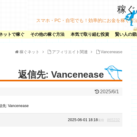
稼ぐネ
スマホ・PC・自宅でも！効率的にお金を稼ぐ方
ネットで稼ぐ
その他の稼ぐ方法
本気で取り組む投資
賢い人の節
稼ぐネット
アフィリエイト関連
Vancenease
返信先: Vancenease
2025/6/1
先: Vancenease
2025-06-01 18:18
#65232
返信