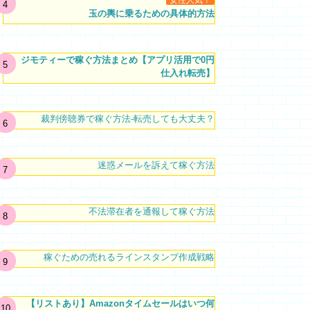
女性人気！
玉の輿に乗るための具体的方法
ジモティーで稼ぐ方法まとめ【アプリ活用で0円
仕入れ転売】
裁判傍聴券で稼ぐ方法-転売しても大丈夫？
迷惑メールを訴えて稼ぐ方法
不法滞在者を通報して稼ぐ方法
稼ぐための売れるラインスタンプ作成戦略
【リストあり】Amazonタイムセールはいつ何