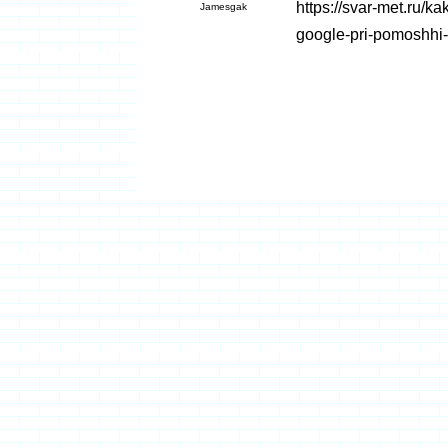
https://svar-met.ru/k
Jamesgak
google-pri-pomoshhi