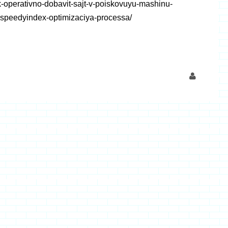
ak-operativno-dobavit-sajt-v-poiskovuyu-mashinu-
-speedyindex-optimizaciya-processa/