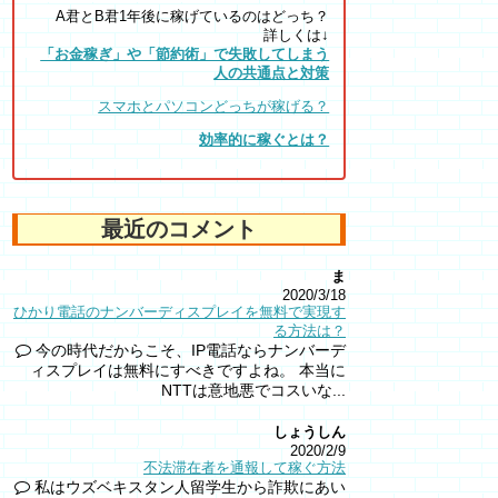
A君とB君1年後に稼げているのはどっち？
詳しくは↓
「お金稼ぎ」や「節約術」で失敗してしまう
人の共通点と対策
スマホとパソコンどっちが稼げる？
効率的に稼ぐとは？
最近のコメント
ま
2020/3/18
ひかり電話のナンバーディスプレイを無料で実現す
る方法は？
今の時代だからこそ、IP電話ならナンバーデ
ィスプレイは無料にすべきですよね。 本当に
NTTは意地悪でコスいな...
しょうしん
2020/2/9
不法滞在者を通報して稼ぐ方法
私はウズベキスタン人留学生から詐欺にあい