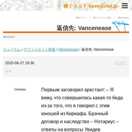
稼ぐネット-kasegunet.jp-
稼ぐネット
アフィリエイト関連
Vancenease
返信先: Vancenease
2025/6/27
フォーラム
›
アフィリエイト関連
›
Vancenease
›
返信先: Vancenease
2025-06-27 18:36
#71867
返信
Первым заговорил арестант: – Я
OAldrilal
вижу, что совершилась какая-то беда
из-за того, что я говорил с этим
юношей из Кириафа.
Брачный
договор и наследство – Нотариус –
ответы на вопросы Увидев