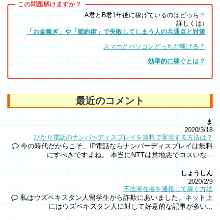
A君とB君1年後に稼げているのはどっち？
詳しくは↓
「お金稼ぎ」や「節約術」で失敗してしまう人の共通点と対策
スマホとパソコンどっちが稼げる？
効率的に稼ぐとは？
最近のコメント
ま
2020/3/18
ひかり電話のナンバーディスプレイを無料で実現する方法は？
今の時代だからこそ、IP電話ならナンバーディスプレイは無料
にすべきですよね。 本当にNTTは意地悪でコスいな...
しょうしん
2020/2/9
不法滞在者を通報して稼ぐ方法
私はウズベキスタン人留学生から詐欺にあいました。ネット上
にはウズベキスタン人に対して好意的な記事が多い...