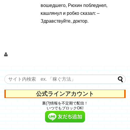
вошедшего, Рюхин побледнел,
кашлянул и робко сказал: –
Здравствуйте, доктор.
公式ラインアカウント
裏(?)情報を不定期で配信！
いつでもブロックOK!