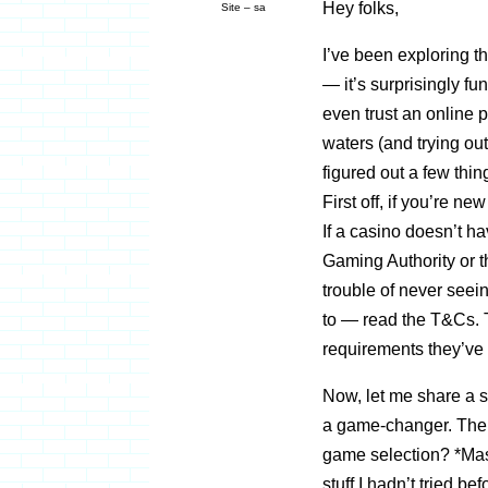
Hey folks,
Site – sa
I’ve been exploring th
— it’s surprisingly fu
even trust an online p
waters (and trying out
figured out a few thin
First off, if you’re new
If a casino doesn’t ha
Gaming Authority or t
trouble of never see
to — read the T&Cs. 
requirements they’ve 
Now, let me share a s
a game-changer. The 
game selection? *Mass
stuff I hadn’t tried be