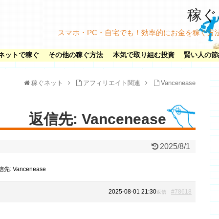
稼ぐネ
スマホ・PC・自宅でも！効率的にお金を稼ぐ方
ネットで稼ぐ
その他の稼ぐ方法
本気で取り組む投資
賢い人の節
稼ぐネット
アフィリエイト関連
Vancenease
返信先: Vancenease
2025/8/1
先: Vancenease
2025-08-01 21:30
#78618
返信