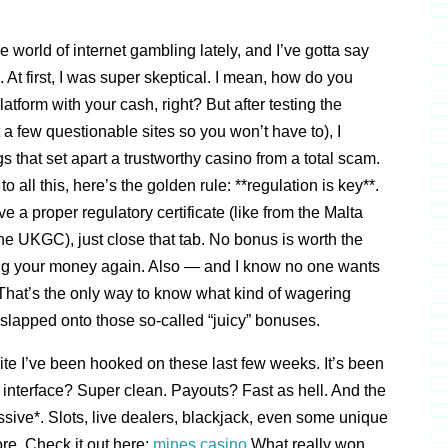
e world of internet gambling lately, and I’ve gotta say
n. At first, I was super skeptical. I mean, how do you
latform with your cash, right? But after testing the
 a few questionable sites so you won’t have to), I
gs that set apart a trustworthy casino from a total scam.
 to all this, here’s the golden rule: **regulation is key**.
ve a proper regulatory certificate (like from the Malta
he UKGC), just close that tab. No bonus is worth the
ing your money again. Also — and I know no one wants
That’s the only way to know what kind of wagering
slapped onto those so-called “juicy” bonuses.
ite I’ve been hooked on these last few weeks. It’s been
interface? Super clean. Payouts? Fast as hell. And the
ive*. Slots, live dealers, blackjack, even some unique
fore. Check it out here:
mines casino
What really won