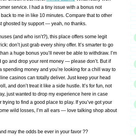
mer service. I had a tiny issue with a bonus not
 back to me in like 10 minutes. Compare that to other
st ghosted by support — yeah, no thanks.
onuses (and who isn’t?), this place offers some legit
ick: don’t just grab every shiny offer. It’s smarter to go
than a huge bonus you’ll never be able to withdraw. I’m
 go and drop your rent money — please don’t. But if
tra spending money and you’re looking for a chill way to
ine casinos can totally deliver. Just keep your head
l, and don’t treat it like a side hustle. It’s for fun, not
ay, just wanted to drop my experience here in case
 trying to find a good place to play. If you’ve got your
ome wild losses, I’m all ears — love talking shop about
and may the odds be ever in your favor ??