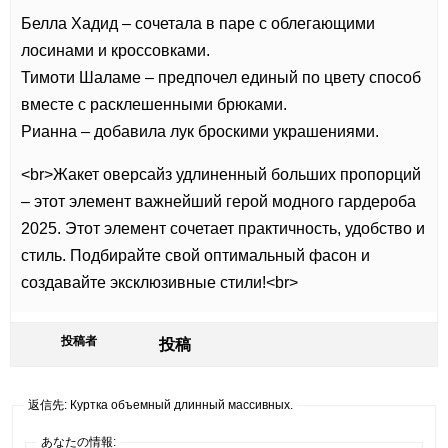
Белла Хадид – сочетала в паре с облегающими
лосинами и кроссовками.
Тимоти Шаламе – предпочел единый по цвету способ
вместе с расклешенными брюками.
Рианна – добавила лук броскими украшениями.
<br>Жакет оверсайз удлиненный больших пропорций
– этот элемент важнейший герой модного гардероба
2025. Этот элемент сочетает практичность, удобство и
стиль. Подбирайте свой оптимальный фасон и
создавайте эксклюзивные стили!<br>
投稿者
投稿
返信先: Куртка объемный длинный массивных.
あなたの情報: