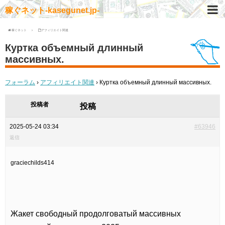
稼ぐネット-kasegunet.jp-
稼ぐネット
アフィリエイト関連
Куртка объемный длинный
массивных.
フォーラム
›
アフィリエイト関連
›
Куртка объемный длинный массивных.
投稿者
投稿
2025-05-24 03:34
#63946
返信
graciechilds414
Жакет свободный продолговатый массивных