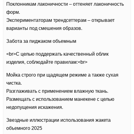
Поклонникам лаконичности – оттеняет лаконичность
форм.
Экспериментаторам трендсеттерам – открывает
варианты под смешения образов.
Забота за пиджаком объемным
<br>С целью поддержать качественный облик
изделия, соблюдайте правилам:<br>
Мойка строго при щадящем режиме а также сухая
чистка.
Разглаживать с применением влажную ткань.
Размещать с использованием манекене с целью
недопущения искажения.
Звездные иллюстрации использования жакета
объемного 2025