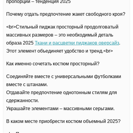
пропорций – тенденция 2025
Почему отдать предпочтение жакет свободного кроя?
<br>Стильный пиджак просторный продолговатый
массивных размеров – это необходимый деталь
образа 2025
Ткани и расцветки пиджаков оверсайз
.
Этот элемент объединяет удобство и тренд.<br>
Как именно сочетать костюм просторный?
Соединяйте вместе с универсальными футболками
вместе с штанами.
Отдавайте предпочтение однотонным стилям для
сдержанности.
Украшайте элементами – массивными серьгами.
В каком месте приобрести костюм объемный 2025?