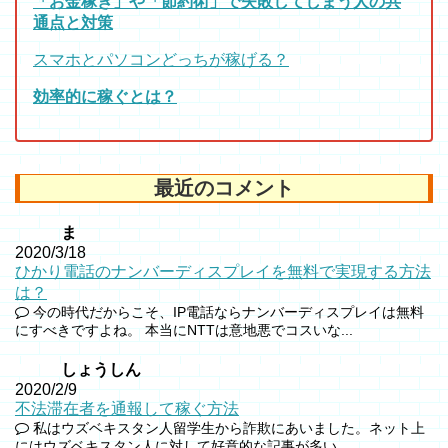
「お金稼ぎ」や「節約術」で失敗してしまう人の共
通点と対策
スマホとパソコンどっちが稼げる？
効率的に稼ぐとは？
最近のコメント
ま
2020/3/18
ひかり電話のナンバーディスプレイを無料で実現する方法
は？
今の時代だからこそ、IP電話ならナンバーディスプレイは無料
にすべきですよね。 本当にNTTは意地悪でコスいな...
しょうしん
2020/2/9
不法滞在者を通報して稼ぐ方法
私はウズベキスタン人留学生から詐欺にあいました。ネット上
にはウズベキスタン人に対して好意的な記事が多い...