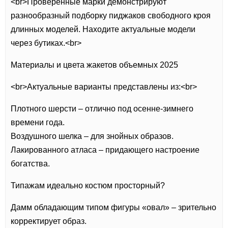
<br>Проверенные марки демонстрируют
разнообразный подборку пиджаков свободного кроя
длинных моделей. Находите актуальные модели
через бутиках.<br>
Материалы и цвета жакетов объемных 2025
<br>Актуальные варианты представлены из:<br>
Плотного шерсти – отлично под осенне-зимнего
времени года.
Воздушного шелка – для знойных образов.
Лакированного атласа – придающего настроение
богатства.
Типажам идеально костюм просторный?
Дамм обладающим типом фигуры «овал» – зрительно
корректирует образ.