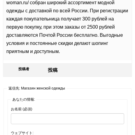
woman.ru/ собран широкий ассортимент модной
одежды с доставкой по всей России. При регистрации
каждая покупательница получает 300 рублей на
первую покупку, при этом заказы от 2500 рублей
доставляются Почтой России бесплатно. Выгодные
условия и постоянные скидки делают шопинг
приятным и доступным.
投稿者
投稿
返信先: Магазин женской одежды
あなたの情報:
お名前 (必須)
ウェブサイト: