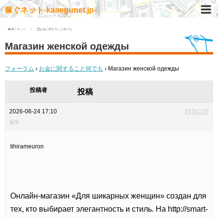
稼ぐネット-kasegunet.jp-
稼ぐネット
お金に関すること何でも
Магазин женской одежды
フォーラム
›
お金に関すること何でも
›
Магазин женской одежды
投稿者
投稿
2026-06-24 17:10
#156239
返信
tihirameuron
Онлайн-магазин «Для шикарных женщин» создан для
тех, кто выбирает элегантность и стиль. На
http://smart-