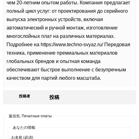
чем 20-летним опытом работы. Компания предлагает
полный цикл услуг: от проектирования до серийного
выпуска электронных устройств, включая
автоматический и ручной монтаж, изготовление
многослойных плат на различных материалах.
Подробнее на
https://www.techno-svyaz.ru/ Передовая
техника, применение премиальных материалов
глобальных брендов и опытная команда
обеспечивают быстрое выполнение с безупречным
качеством для партий любого масштаба.
投稿者
投稿
返信先: Печатные платы
あなたの情報:
お名前 (必須)