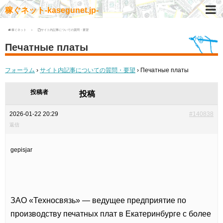
稼ぐネット-kasegunet.jp-
稼ぐネット
サイト内記事についての質問・要望
Печатные платы
フォーラム
›
サイト内記事についての質問・要望
›
Печатные платы
投稿者
投稿
2026-01-22 20:29
#140838
返信
gepisjar
ЗАО «Техносвязь» — ведущее предприятие по
производству печатных плат в Екатеринбурге с более