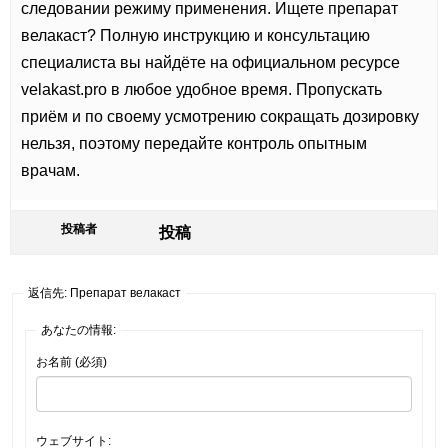
следовании режиму применения. Ищете
препарат
велакаст? Полную инструкцию и консультацию
специалиста вы найдёте на официальном ресурсе
velakast.pro в любое удобное время. Пропускать
приём и по своему усмотрению сокращать дозировку
нельзя, поэтому передайте контроль опытным
врачам.
投稿者
投稿
返信先: Препарат велакаст
あなたの情報:
お名前 (必須)
ウェブサイト: