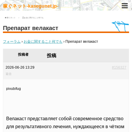
稼ぐネット-kasegunet.jp-
稼ぐネット
お金に関すること何でも
Препарат велакаст
フォーラム
›
お金に関すること何でも
›
Препарат велакаст
投稿者
投稿
2026-06-26 13:29
#156327
返信
pivubifug
Велакаст представляет собой современное средство
для результативного лечения, нуждающееся в чётком