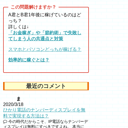
A君とB君1年後に稼げているのはど
っち？
詳しくは↓
「お金稼ぎ」や「節約術」で失敗し
てしまう人の共通点と対策
スマホとパソコンどっちが稼げる？
効率的に稼ぐとは？
最近のコメント
ま
2020/3/18
ひかり電話のナンバーディスプレイを無
料で実現する方法は？
今の時代だからこそ、IP電話ならナンバーデ
ィスプレイは無料にすべきですよね。 本当に