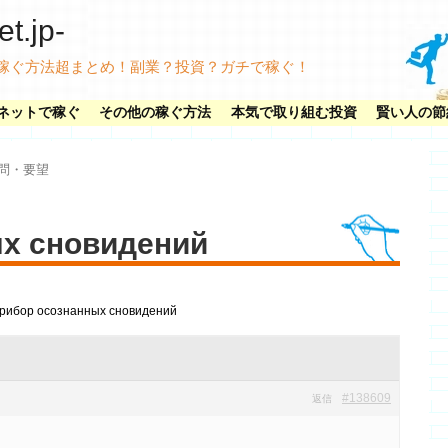
.jp-
稼ぐ方法超まとめ！副業？投資？ガチで稼ぐ！
ネットで稼ぐ
その他の稼ぐ方法
本気で取り組む投資
賢い人の節
問・要望
х сновидений
рибор осознанных сновидений
#138609
返信