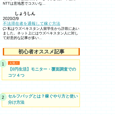
NTTは意地悪でコスいな...
しょうしん
2020/2/9
不法滞在者を通報して稼ぐ方法
私はウズベキスタン人留学生から詐欺にあい
ました。ネット上にはウズベキスタン人に対し
て好意的な記事が多い...
初心者オススメ記事
人気！
【0円生活】モニター・覆面調査での
コツ４つ
セルフバッグとは？稼ぐやり方と使い
分け方法