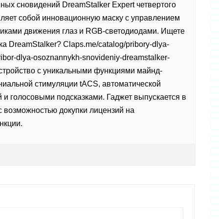
ных сновидений DreamStalker Expert четвертого
ляет собой инновационную маску с управлением
тчиками движения глаз и RGB-светодиодами. Ищете
а DreamStalker? Сlaps.me/catalog/pribory-dlya-
ibor-dlya-osoznannykh-snovideniy-dreamstalker-
 устройство с уникальными функциями майнд-
ниальной стимуляции tACS, автоматической
 и голосовыми подсказками. Гаджет выпускается в
с возможностью докупки лицензий на
нкции.