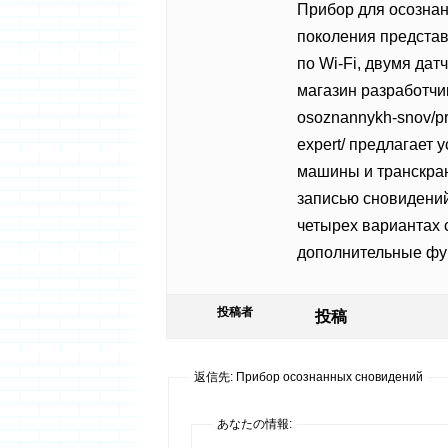
Прибор для осознан
поколения представ
по Wi-Fi, двумя да
магазин разработчик
osoznannykh-snov/pr
expert/ предлагает
машины и транскра
записью сновидений
четырех вариантах 
дополнительные фу
投稿者
投稿
返信先: Прибор осознанных сновидений
あなたの情報: