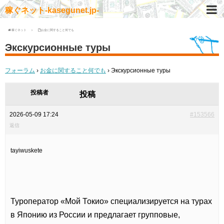
稼ぐネット-kasegunet.jp-
稼ぐネット
お金に関すること何でも
Экскурсионные туры
フォーラム
›
お金に関すること何でも
›
Экскурсионные туры
投稿者
投稿
2026-05-09 17:24
#153566
返信
tayiwuskete
Туроператор «Мой Токио» специализируется на турах
в Японию из России и предлагает групповые,