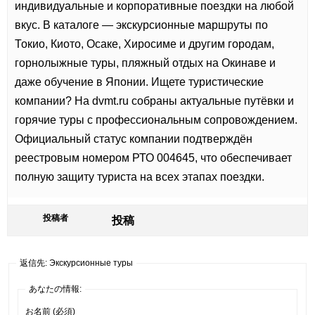
индивидуальные и корпоративные поездки на любой
вкус. В каталоге — экскурсионные маршруты по
Токио, Киото, Осаке, Хиросиме и другим городам,
горнолыжные туры, пляжный отдых на Окинаве и
даже обучение в Японии. Ищете
туристические
компании? На dvmt.ru собраны актуальные путёвки и
горячие туры с профессиональным сопровождением.
Официальный статус компании подтверждён
реестровым номером РТО 004645, что обеспечивает
полную защиту туриста на всех этапах поездки.
投稿者
投稿
返信先: Экскурсионные туры
あなたの情報:
お名前 (必須)