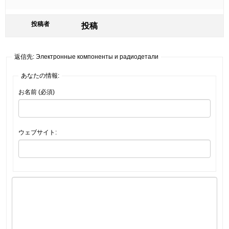
投稿者
投稿
返信先: Электронные компоненты и радиодетали
あなたの情報:
お名前 (必須)
ウェブサイト: