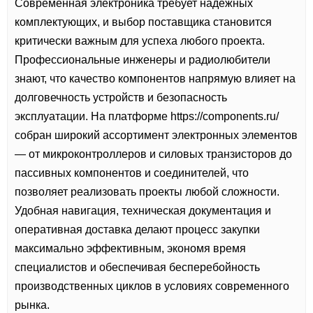
Современная электроника требует надежных
комплектующих, и выбор поставщика становится
критически важным для успеха любого проекта.
Профессиональные инженеры и радиолюбители
знают, что качество компонентов напрямую влияет на
долговечность устройств и безопасность
эксплуатации. На платформе
https://components.ru/
собран широкий ассортимент электронных элементов
— от микроконтроллеров и силовых транзисторов до
пассивных компонентов и соединителей, что
позволяет реализовать проекты любой сложности.
Удобная навигация, техническая документация и
оперативная доставка делают процесс закупки
максимально эффективным, экономя время
специалистов и обеспечивая бесперебойность
производственных циклов в условиях современного
рынка.