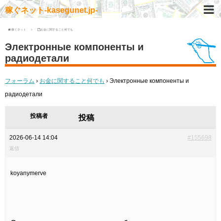
稼ぐネット-kasegunet.jp-
稼ぐネット
お金に関すること何でも
Электронные компоненты и
радиодетали
フォーラム
›
お金に関すること何でも
›
Электронные компоненты и
радиодетали
投稿者
投稿
2026-06-14 14:04
#155698
返信
koyanymerve