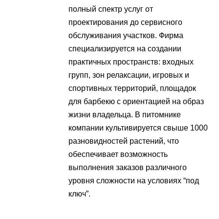
полный спектр услуг от
проектирования до сервисного
обслуживания участков. Фирма
специализируется на создании
практичных пространств: входных
групп, зон релаксации, игровых и
спортивных территорий, площадок
для барбекю с ориентацией на образ
жизни владельца. В питомнике
компании культивируется свыше 1000
разновидностей растений, что
обеспечивает возможность
выполнения заказов различного
уровня сложности на условиях “под
ключ”.