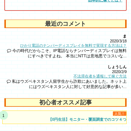
効率的に稼ぐとは？
最近のコメント
ま
2020/3/18
ひかり電話のナンバーディスプレイを無料で実現する方法は？
今の時代だからこそ、IP電話ならナンバーディスプレイは無料
にすべきですよね。 本当にNTTは意地悪でコスいな...
しょうしん
2020/2/9
不法滞在者を通報して稼ぐ方法
私はウズベキスタン人留学生から詐欺にあいました。ネット上
にはウズベキスタン人に対して好意的な記事が多い...
初心者オススメ記事
人気！
【0円生活】モニター・覆面調査でのコツ４つ