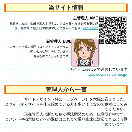
当サイト情報
主管理人 AME
投資家。経済・金融を某大学で学ぶ。お金を稼ぐ方法を知る事が好
き。在学時に会計士試験やFPなどに受かっており…
続きを読む
副管理人 EWE
主にサイト全般の管理（コメント・フォーラム・
問い合わせ等）をしています。
お金を稼ぐことが好きです。
当サイトはxserverで運営しています
http://www.xserver.ne.jp/
管理人から一言
サイトデザイン（特にトップページ）を大幅に変えました。
当サイトからサイトを作り始めている方も多いようなので参考にしてみ
てください。
現在管理人は新たな稼ぐ手法開発のため、鋭意研究中です。
コメントや掲示板などへの返信はこれまで通り迅速に対応できるよう勤
めています。