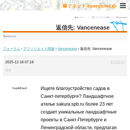
稼ぐネット-kasegunet.jp-
稼ぐネット
アフィリエイト関連
Vancenease
返信先: Vancenease
2025/12/16
フォーラム
›
アフィリエイト関連
›
Vancenease
›
返信先: Vancenease
2025-12-16 07:18
#136239
返信
Ищете
благоустройство садов в
hupikErant
Санкт-петербурге? Ландшафтное
ателье sakura.spb.ru более 23 лет
создает уникальные ландшафтные
проекты в Санкт-Петербурге и
Ленинградской области, предлагая