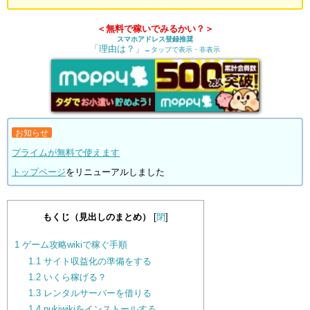
＜無料で稼いでみるかい？＞
スマホアドレス登録推奨
「理由は？」
←タップで表示・非表示
お知らせ
プライムが無料で使えます
トップページ
をリニューアルしました
もくじ（見出しのまとめ）
[
閉
]
1
ゲーム攻略wikiで稼ぐ手順
1.1
サイト収益化の準備をする
1.2
いくら稼げる？
1.3
レンタルサーバーを借りる
1.4
pukiwikiをインストールする