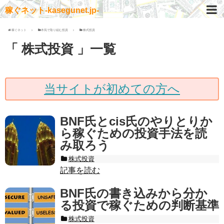
稼ぐネット-kasegunet.jp-
稼ぐネット
本気で取り組む投資
株式投資
「 株式投資 」一覧
当サイトが初めての方へ
BNF氏とcis氏のやりとりか
ら稼ぐための投資手法を読
み取ろう
株式投資
記事を読む
BNF氏の書き込みから分か
る投資で稼ぐための判断基準
株式投資