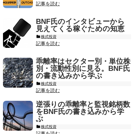
記事を読む
BNF氏のインタビューから
見えてくる稼ぐための知恵
株式投資
記事を読む
乖離率はセクター別・単位株
別・流動性別に見る。BNF氏
の書き込みから学ぶ
株式投資
記事を読む
逆張りの乖離率と監視銘柄数
をBNF氏の書き込みから学
ぶ
株式投資
記事を読む