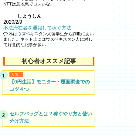
NTTは意地悪でコスいな...
しょうしん
2020/2/9
不法滞在者を通報して稼ぐ方法
私はウズベキスタン人留学生から詐欺にあい
ました。ネット上にはウズベキスタン人に対し
て好意的な記事が多い...
初心者オススメ記事
人気！
【0円生活】モニター・覆面調査での
コツ４つ
セルフバッグとは？稼ぐやり方と使い
分け方法