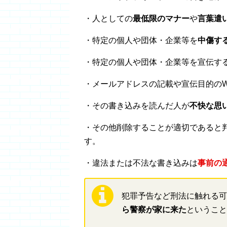
・人としての
最低限のマナー
や
言葉遣
・特定の個人や団体・企業等を
中傷す
・特定の個人や団体・企業等を宣伝す
・メールアドレスの記載や宣伝目的の
・その書き込みを読んだ人が
不快な思
・その他削除することが適切であると
す。
・違法または不法な書き込みは
事前の
犯罪予告など刑法に触れる可
ら警察が家に来た
ということ