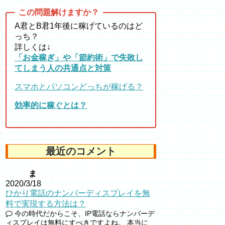
A君とB君1年後に稼げているのはど
っち？
詳しくは↓
「お金稼ぎ」や「節約術」で失敗し
てしまう人の共通点と対策
スマホとパソコンどっちが稼げる？
効率的に稼ぐとは？
最近のコメント
ま
2020/3/18
ひかり電話のナンバーディスプレイを無
料で実現する方法は？
今の時代だからこそ、IP電話ならナンバーデ
ィスプレイは無料にすべきですよね。 本当に