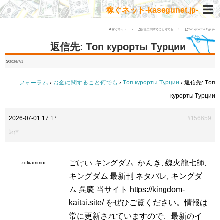
稼ぐネット-kasegunet.jp-
稼ぐネット
お金に関すること何でも
Tоп курорты Tурции
返信先: Tоп курорты Tурции
2026/7/1
フォーラム
›
お金に関すること何でも
›
Tоп курорты Tурции
›
返信先: Tоп
курорты Tурции
2026-07-01 17:17
#156659
返信
ごけい キングダム, かんき, 魏火龍七師,
zofxammor
キングダム 最新刊 ネタバレ, キングダ
ム 呉慶 当サイト
https://kingdom-
kaitai.site/ をぜひご覧ください。情報は
常に更新されていますので、最新のイ