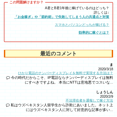
A君とB君1年後に稼げているのはどっち？
詳しくは↓
「お金稼ぎ」や「節約術」で失敗してしまう人の共通点と対策
スマホとパソコンどっちが稼げる？
効率的に稼ぐとは？
最近のコメント
ま
2020/3/18
ひかり電話のナンバーディスプレイを無料で実現する方法は？
今の時代だからこそ、IP電話ならナンバーディスプレイは無料
にすべきですよね。 本当にNTTは意地悪でコスいな...
しょうしん
2020/2/9
不法滞在者を通報して稼ぐ方法
私はウズベキスタン人留学生から詐欺にあいました。ネット上
にはウズベキスタン人に対して好意的な記事が多い...