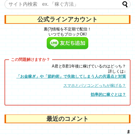
公式ラインアカウント
裏(?)情報を不定期で配信！
いつでもブロックOK!
A君とB君1年後に稼げているのはどっち？
詳しくは↓
「お金稼ぎ」や「節約術」で失敗してしまう人の共通点と対策
スマホとパソコンどっちが稼げる？
効率的に稼ぐとは？
最近のコメント
ま