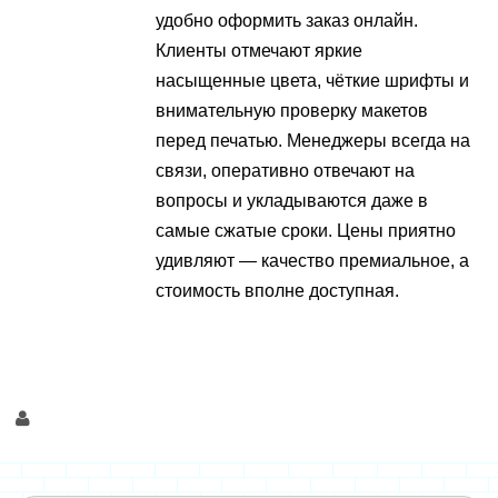
удобно оформить заказ онлайн.
Клиенты отмечают яркие
насыщенные цвета, чёткие шрифты и
внимательную проверку макетов
перед печатью. Менеджеры всегда на
связи, оперативно отвечают на
вопросы и укладываются даже в
самые сжатые сроки. Цены приятно
удивляют — качество премиальное, а
стоимость вполне доступная.