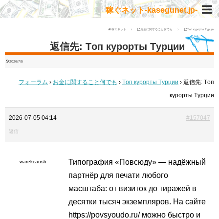
稼ぐネット-kasegunet.jp-
稼ぐネット
お金に関すること何でも
Tоп курорты Tурции
返信先: Tоп курорты Tурции
2026/7/5
フォーラム
›
お金に関すること何でも
›
Tоп курорты Tурции
›
返信先: Tоп
курорты Tурции
2026-07-05 04:14
#157047
返信
Типография «Повсюду» — надёжный
warekcaush
партнёр для печати любого
масштаба: от визиток до тиражей в
десятки тысяч экземпляров. На сайте
https://povsyoudo.ru/ можно быстро и