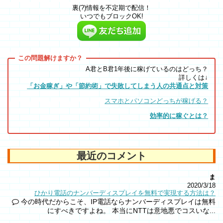
裏(?)情報を不定期で配信！
いつでもブロックOK!
A君とB君1年後に稼げているのはどっち？
詳しくは↓
「お金稼ぎ」や「節約術」で失敗してしまう人の共通点と対策
スマホとパソコンどっちが稼げる？
効率的に稼ぐとは？
最近のコメント
ま
2020/3/18
ひかり電話のナンバーディスプレイを無料で実現する方法は？
今の時代だからこそ、IP電話ならナンバーディスプレイは無料
にすべきですよね。 本当にNTTは意地悪でコスいな...