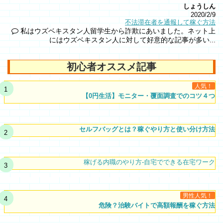
しょうしん
2020/2/9
不法滞在者を通報して稼ぐ方法
私はウズベキスタン人留学生から詐欺にあいました。ネット上
にはウズベキスタン人に対して好意的な記事が多い...
初心者オススメ記事
人気！
【0円生活】モニター・覆面調査でのコツ４つ
セルフバッグとは？稼ぐやり方と使い分け方法
稼げる内職のやり方-自宅でできる在宅ワーク
男性人気！
危険？治験バイトで高額報酬を稼ぐ方法