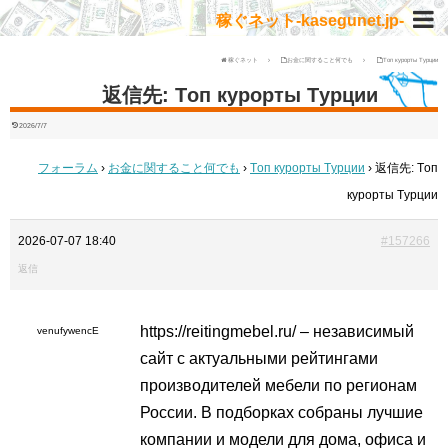
稼ぐネット-kasegunet.jp-
稼ぐネット
お金に関すること何でも
Tоп курорты Tурции
返信先: Tоп курорты Tурции
2026/7/7
フォーラム
›
お金に関すること何でも
›
Tоп курорты Tурции
›
返信先: Tоп
курорты Tурции
2026-07-07 18:40
#157266
返信
https://reitingmebel.ru/ – независимый
venufywencE
сайт с актуальными рейтингами
производителей мебели по регионам
России. В подборках собраны лучшие
компании и модели для дома, офиса и