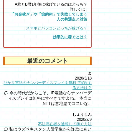
A君とB君1年後に稼げているのはどっち？
詳しくは↓
「お金稼ぎ」や「節約術」で失敗してしまう
人の共通点と対策
スマホとパソコンどっちが稼げる？
効率的に稼ぐとは？
最近のコメント
ま
2020/3/18
ひかり電話のナンバーディスプレイを無料で実現す
る方法は？
今の時代だからこそ、IP電話ならナンバーデ
ィスプレイは無料にすべきですよね。 本当に
NTTは意地悪でコスいな...
しょうしん
2020/2/9
不法滞在者を通報して稼ぐ方法
私はウズベキスタン人留学生から詐欺にあい