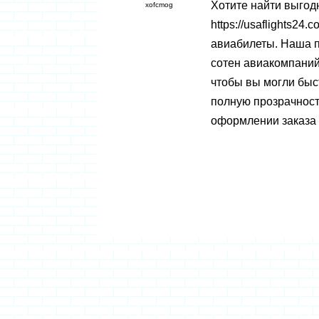
Хотите найти выгод
xofcmog
https://usaflights2
авиабилеты. Наша п
сотен авиакомпаний
чтобы вы могли быс
полную прозрачность
оформлении заказа 