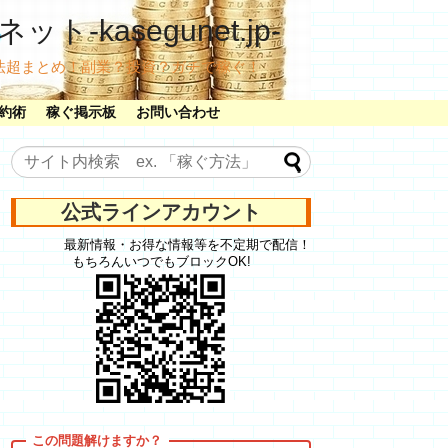
ット-kasegunet.jp-
法超まとめ！副業？投資？ガチで稼ぐ！
約術
稼ぐ掲示板
お問い合わせ
公式ラインアカウント
最新情報・お得な情報等を不定期で配信！
もちろんいつでもブロックOK!