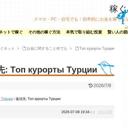
稼ぐネ
スマホ・PC・自宅でも！効率的にお金を稼ぐ方
ネットで稼ぐ
その他の稼ぐ方法
本気で取り組む投資
賢い人の節
ぐネット
お金に関すること何でも
Tоп курорты Tурции
 Tоп курорты Tурции
2026/7/8
ы Tурции
›
返信先: Tоп курорты Tурции
2026-07-08 19:34
#157399
返信