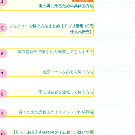
女性人気！
玉の輿に乗るための具体的方法
ジモティーで稼ぐ方法まとめ【アプリ活用で0円
仕入れ転売】
裁判傍聴券で稼ぐ方法-転売しても大丈夫？
迷惑メールを訴えて稼ぐ方法
不法滞在者を通報して稼ぐ方法
稼ぐための売れるラインスタンプ作成戦略
【リストあり】Amazonタイムセールはいつ何