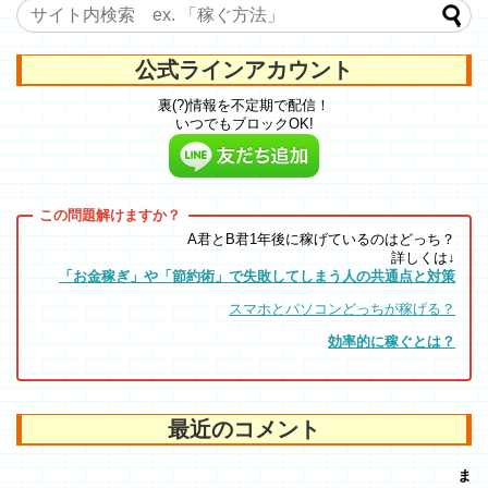
公式ラインアカウント
裏(?)情報を不定期で配信！
いつでもブロックOK!
A君とB君1年後に稼げているのはどっち？
詳しくは↓
「お金稼ぎ」や「節約術」で失敗してしまう人の共通点と対策
スマホとパソコンどっちが稼げる？
効率的に稼ぐとは？
最近のコメント
ま