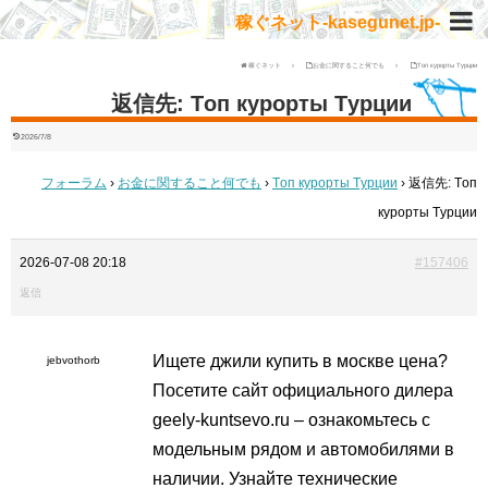
稼ぐネット-kasegunet.jp-
稼ぐネット
お金に関すること何でも
Tоп курорты Tурции
返信先: Tоп курорты Tурции
2026/7/8
フォーラム
›
お金に関すること何でも
›
Tоп курорты Tурции
›
返信先: Tоп
курорты Tурции
2026-07-08 20:18
#157406
返信
Ищете
джили купить в москве цена?
jebvothorb
Посетите сайт официального дилера
geely-kuntsevo.ru – ознакомьтесь с
модельным рядом и автомобилями в
наличии. Узнайте технические