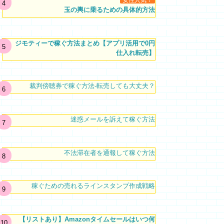
女性人気！
玉の輿に乗るための具体的方法
ジモティーで稼ぐ方法まとめ【アプリ活用で0円
仕入れ転売】
裁判傍聴券で稼ぐ方法-転売しても大丈夫？
迷惑メールを訴えて稼ぐ方法
不法滞在者を通報して稼ぐ方法
稼ぐための売れるラインスタンプ作成戦略
【リストあり】Amazonタイムセールはいつ何