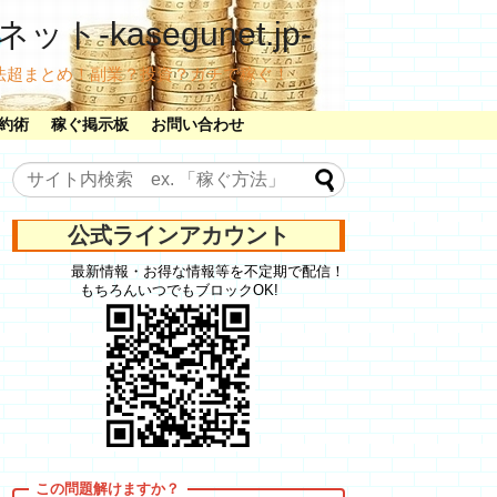
ット-kasegunet.jp-
法超まとめ！副業？投資？ガチで稼ぐ！
約術
稼ぐ掲示板
お問い合わせ
公式ラインアカウント
最新情報・お得な情報等を不定期で配信！
もちろんいつでもブロックOK!