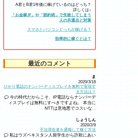
A君とB君1年後に稼げているのはどっち？
詳しくは↓
「お金稼ぎ」や「節約術」で失敗してしまう
人の共通点と対策
スマホとパソコンどっちが稼げる？
効率的に稼ぐとは？
最近のコメント
ま
2020/3/18
ひかり電話のナンバーディスプレイを無料で実現す
る方法は？
今の時代だからこそ、IP電話ならナンバーデ
ィスプレイは無料にすべきですよね。 本当に
NTTは意地悪でコスいな...
しょうしん
2020/2/9
不法滞在者を通報して稼ぐ方法
私はウズベキスタン人留学生から詐欺にあい