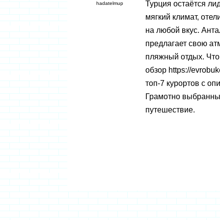
Турция остаётся ли
hadatelmup
мягкий климат, отели
на любой вкус. Ант
предлагает свою атм
пляжный отдых. Что
обзор
https://evrobu
топ-7 курортов с о
Грамотно выбранны
путешествие.