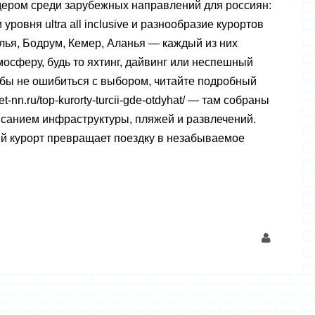
дером среди зарубежных направлений для россиян:
 уровня ultra all inclusive и разнообразие курортов
алья, Бодрум, Кемер, Аланья — каждый из них
осферу, будь то яхтинг, дайвинг или неспешный
бы не ошибиться с выбором, читайте подробный
ket-nn.ru/top-kurorty-turcii-gde-otdyhat/ — там собраны
писанием инфраструктуры, пляжей и развлечений.
й курорт превращает поездку в незабываемое