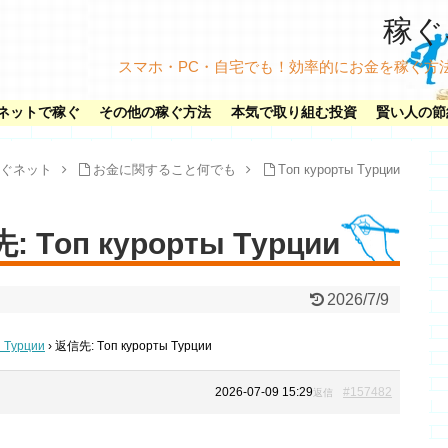
稼ぐネ
スマホ・PC・自宅でも！効率的にお金を稼ぐ方
ネットで稼ぐ
その他の稼ぐ方法
本気で取り組む投資
賢い人の節
ぐネット
お金に関すること何でも
Tоп курорты Tурции
 Tоп курорты Tурции
2026/7/9
ы Tурции
›
返信先: Tоп курорты Tурции
2026-07-09 15:29
#157482
返信