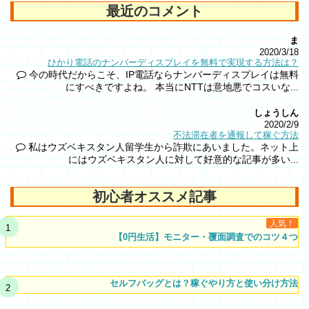
最近のコメント
ま
2020/3/18
ひかり電話のナンバーディスプレイを無料で実現する方法は？
今の時代だからこそ、IP電話ならナンバーディスプレイは無料
にすべきですよね。 本当にNTTは意地悪でコスいな...
しょうしん
2020/2/9
不法滞在者を通報して稼ぐ方法
私はウズベキスタン人留学生から詐欺にあいました。ネット上
にはウズベキスタン人に対して好意的な記事が多い...
初心者オススメ記事
人気！
【0円生活】モニター・覆面調査でのコツ４つ
セルフバッグとは？稼ぐやり方と使い分け方法