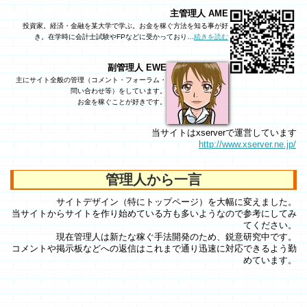
主管理人 AME
投資家。経済・金融を某大学で学ぶ。お金を稼ぐ方法を知る事が好
き。在学時に会計士試験やFPなどに受かっており…
続きを読む
副管理人 EWE
主にサイト全般の管理（コメント・フォーラム・
問い合わせ等）をしています。
お金を稼ぐことが好きです。
当サイトはxserverで運営しています
http://www.xserver.ne.jp/
管理人から一言
サイトデザイン（特にトップページ）を大幅に変えました。
当サイトからサイトを作り始めている方も多いようなので参考にしてみ
てください。
現在管理人は新たな稼ぐ手法開発のため、鋭意研究中です。
コメントや掲示板などへの返信はこれまで通り迅速に対応できるよう勤
めています。