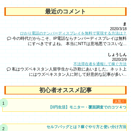
最近のコメント
ま
2020/3/18
ひかり電話のナンバーディスプレイを無料で実現する方法は？
今の時代だからこそ、IP電話ならナンバーディスプレイは無料
にすべきですよね。 本当にNTTは意地悪でコスいな...
しょうしん
2020/2/9
不法滞在者を通報して稼ぐ方法
私はウズベキスタン人留学生から詐欺にあいました。ネット上
にはウズベキスタン人に対して好意的な記事が多い...
初心者オススメ記事
人気！
【0円生活】モニター・覆面調査でのコツ４つ
セルフバッグとは？稼ぐやり方と使い分け方法