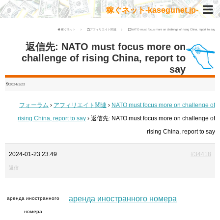
稼ぐネット-kasegunet.jp-
稼ぐネット
アフィリエイト関連
NATO must focus more on challenge of rising China, report to say
返信先: NATO must focus more on
challenge of rising China, report to
say
2024/1/23
フォーラム
›
アフィリエイト関連
›
NATO must focus more on challenge of
rising China, report to say
›
返信先: NATO must focus more on challenge of
rising China, report to say
2024-01-23 23:49
#34418
返信
аренда иностранного номера
аренда иностранного
номера