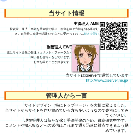
当サイト情報
主管理人 AME
投資家。経済・金融を某大学で学ぶ。お金を稼ぐ方法を知る事が好
き。在学時に会計士試験やFPなどに受かっており…
続きを読む
副管理人 EWE
主にサイト全般の管理（コメント・フォーラム・
問い合わせ等）をしています。
お金を稼ぐことが好きです。
当サイトはxserverで運営しています
http://www.xserver.ne.jp/
管理人から一言
サイトデザイン（特にトップページ）を大幅に変えました。
当サイトからサイトを作り始めている方も多いようなので参考にしてみ
てください。
現在管理人は新たな稼ぐ手法開発のため、鋭意研究中です。
コメントや掲示板などへの返信はこれまで通り迅速に対応できるよう勤
めています。