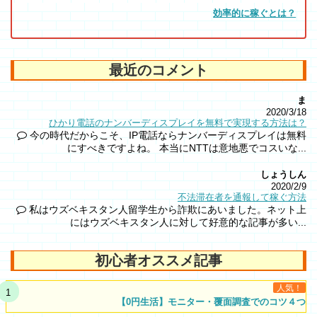
効率的に稼ぐとは？
最近のコメント
ま
2020/3/18
ひかり電話のナンバーディスプレイを無料で実現する方法は？
今の時代だからこそ、IP電話ならナンバーディスプレイは無料
にすべきですよね。 本当にNTTは意地悪でコスいな...
しょうしん
2020/2/9
不法滞在者を通報して稼ぐ方法
私はウズベキスタン人留学生から詐欺にあいました。ネット上
にはウズベキスタン人に対して好意的な記事が多い...
初心者オススメ記事
人気！
【0円生活】モニター・覆面調査でのコツ４つ