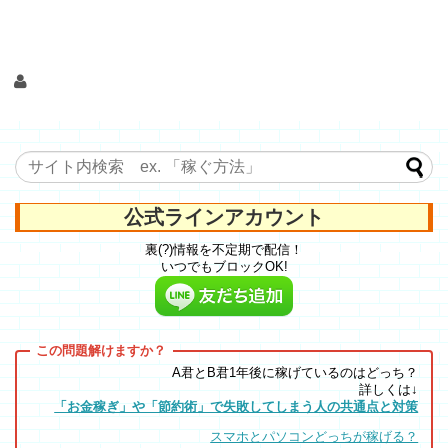
公式ラインアカウント
裏(?)情報を不定期で配信！
いつでもブロックOK!
A君とB君1年後に稼げているのはどっち？
詳しくは↓
「お金稼ぎ」や「節約術」で失敗してしまう人の共通点と対策
スマホとパソコンどっちが稼げる？