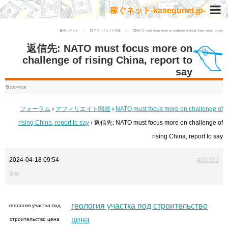
稼ぐネット-kasegunet.jp-
稼ぐネット
アフィリエイト関連
NATO must focus more on challenge of rising China, report to say
返信先: NATO must focus more on
challenge of rising China, report to
say
2024/4/18
フォーラム
›
アフィリエイト関連
›
NATO must focus more on challenge of
rising China, report to say
›
返信先: NATO must focus more on challenge of
rising China, report to say
2024-04-18 09:54
#36389
返信
геология участка под строительство
геология участка под
цена
строительство цена