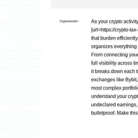
As your crypto activi
Cryptotaxder
[url=https://crypto-ta
that burden efficient
organizes everything
From connecting your w
full visibility acros
it breaks down each tr
exchanges like Bybit,
most complex portfolio
understand your cryp
undeclared earnings, 
bulletproof. Make this