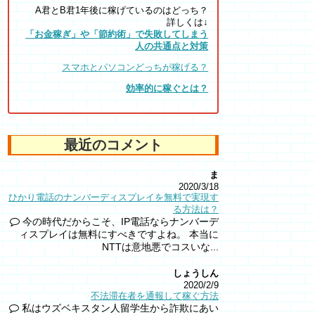
A君とB君1年後に稼げているのはどっち？
詳しくは↓
「お金稼ぎ」や「節約術」で失敗してしまう
人の共通点と対策
スマホとパソコンどっちが稼げる？
効率的に稼ぐとは？
最近のコメント
ま
2020/3/18
ひかり電話のナンバーディスプレイを無料で実現す
る方法は？
今の時代だからこそ、IP電話ならナンバーデ
ィスプレイは無料にすべきですよね。 本当に
NTTは意地悪でコスいな...
しょうしん
2020/2/9
不法滞在者を通報して稼ぐ方法
私はウズベキスタン人留学生から詐欺にあい