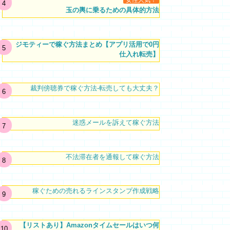
女性人気！
玉の輿に乗るための具体的方法
ジモティーで稼ぐ方法まとめ【アプリ活用で0円
仕入れ転売】
裁判傍聴券で稼ぐ方法-転売しても大丈夫？
迷惑メールを訴えて稼ぐ方法
不法滞在者を通報して稼ぐ方法
稼ぐための売れるラインスタンプ作成戦略
【リストあり】Amazonタイムセールはいつ何