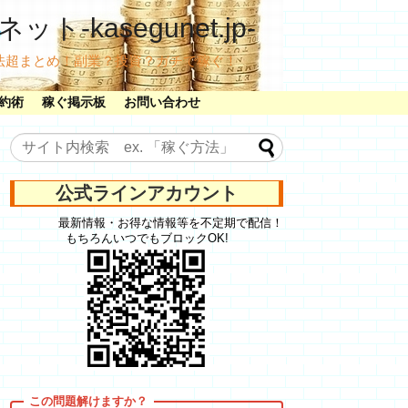
ット-kasegunet.jp-
法超まとめ！副業？投資？ガチで稼ぐ！
約術
稼ぐ掲示板
お問い合わせ
公式ラインアカウント
最新情報・お得な情報等を不定期で配信！
もちろんいつでもブロックOK!