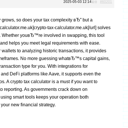
2025-05-03 12:14
#60201
返信
ty grows, so does your tax complexity вЂ” but a
x-calculator.me.uk]crypto-tax-calculator.me.uk[/url] solves
ly. Whether youвЂ™re involved in swapping, this tool
 and helps you meet legal requirements with ease.
allets to analyzing historic transactions, it provides
s timeframes. No more guessing whatвЂ™s capital gains,
ansaction type for you. With integrations for
 and DeFi platforms like Aave, it supports even the
s. A crypto tax calculator is a must if you want to
to reporting. As governments crack down on
using smart tools keeps your operation both
 your new financial strategy.