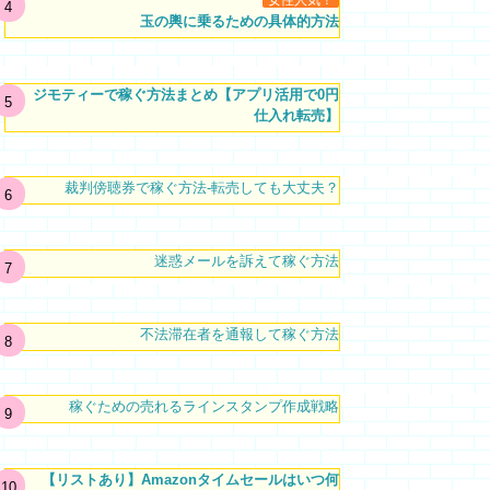
女性人気！
玉の輿に乗るための具体的方法
ジモティーで稼ぐ方法まとめ【アプリ活用で0円
仕入れ転売】
裁判傍聴券で稼ぐ方法-転売しても大丈夫？
迷惑メールを訴えて稼ぐ方法
不法滞在者を通報して稼ぐ方法
稼ぐための売れるラインスタンプ作成戦略
【リストあり】Amazonタイムセールはいつ何