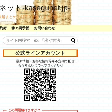
ット-kasegunet.jp-
法超まとめ！副業？投資？ガチで稼ぐ！
約術
稼ぐ掲示板
お問い合わせ
公式ラインアカウント
最新情報・お得な情報等を不定期で配信！
もちろんいつでもブロックOK!