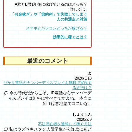
A君とB君1年後に稼げているのはどっち？
詳しくは↓
「お金稼ぎ」や「節約術」で失敗してしまう
人の共通点と対策
スマホとパソコンどっちが稼げる？
効率的に稼ぐとは？
最近のコメント
ま
2020/3/18
ひかり電話のナンバーディスプレイを無料で実現す
る方法は？
今の時代だからこそ、IP電話ならナンバーデ
ィスプレイは無料にすべきですよね。 本当に
NTTは意地悪でコスいな...
しょうしん
2020/2/9
不法滞在者を通報して稼ぐ方法
私はウズベキスタン人留学生から詐欺にあい