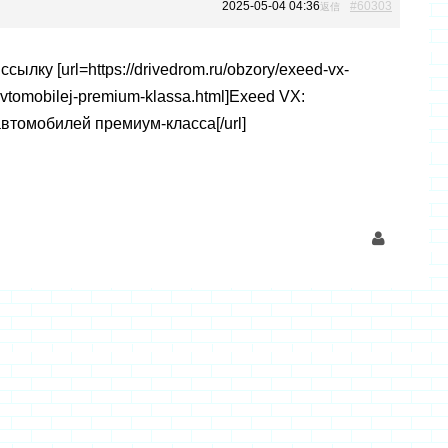
2025-05-04 04:36
#60303
返信
сылку [url=https://drivedrom.ru/obzory/exeed-vx-
avtomobilej-premium-klassa.html]Exeed VX:
втомобилей премиум-класса[/url]