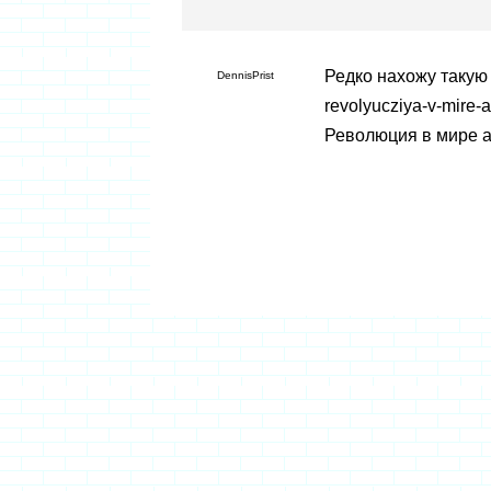
Редко нахожу такую с
DennisPrist
revolyucziya-v-mire-
Революция в мире а