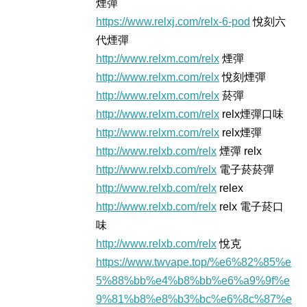
煙彈
https://www.relxj.com/relx-6-pod
悅刻六
代煙彈
http://www.relxm.com/relx
煙彈
http://www.relxm.com/relx
悅刻煙彈
http://www.relxm.com/relx
菸彈
http://www.relxm.com/relx
relx煙彈口味
http://www.relxm.com/relx
relx煙彈
http://www.relxb.com/relx
煙彈 relx
http://www.relxb.com/relx
電子菸菸彈
http://www.relxb.com/relx
relex
http://www.relxb.com/relx
relx 電子菸口
味
http://www.relxb.com/relx
悅克
https://www.twvape.top/%e6%82%85%e
5%88%bb%e4%b8%bb%e6%a9%9f%e
9%81%b8%e8%b3%bc%e6%8c%87%e