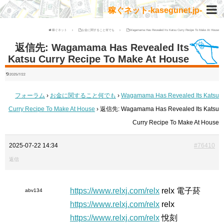
稼ぐネット-kasegunet.jp-
稼ぐネット
お金に関すること何でも
Wagamama Has Revealed Its Katsu Curry Recipe To Make At House
返信先: Wagamama Has Revealed Its
Katsu Curry Recipe To Make At House
2025/7/22
フォーラム
›
お金に関すること何でも
›
Wagamama Has Revealed Its Katsu
Curry Recipe To Make At House
›
返信先: Wagamama Has Revealed Its Katsu
Curry Recipe To Make At House
2025-07-22 14:34
#76410
返信
https://www.relxj.com/relx
relx 電子菸
abv134
https://www.relxj.com/relx
relx
https://www.relxj.com/relx
悅刻