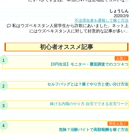
しょうしん
2020/2/9
不法滞在者を通報して稼ぐ方法
私はウズベキスタン人留学生から詐欺にあいました。ネット上
にはウズベキスタン人に対して好意的な記事が多い...
初心者オススメ記事
人気！
【0円生活】モニター・覆面調査でのコツ４つ
セルフバッグとは？稼ぐやり方と使い分け方法
稼げる内職のやり方-自宅でできる在宅ワーク
男性人気！
危険？治験バイトで高額報酬を稼ぐ方法