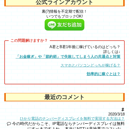
公式ラインアカウント
裏(?)情報を不定期で配信！
いつでもブロックOK!
A君とB君1年後に稼げているのはどっち？
詳しくは↓
「お金稼ぎ」や「節約術」で失敗してしまう人の共通点と対策
スマホとパソコンどっちが稼げる？
効率的に稼ぐとは？
最近のコメント
ま
2020/3/18
ひかり電話のナンバーディスプレイを無料で実現する方法は？
今の時代だからこそ、IP電話ならナンバーディスプレイは無料
にすべきですよね。 本当にNTTは意地悪でコスいな...