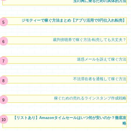
玉の輿に乗るための具体的方法
ジモティーで稼ぐ方法まとめ【アプリ活用で0円仕入れ転売】
裁判傍聴券で稼ぐ方法-転売しても大丈夫？
迷惑メールを訴えて稼ぐ方法
不法滞在者を通報して稼ぐ方法
稼ぐための売れるラインスタンプ作成戦略
【リストあり】Amazonタイムセールはいつ何が安いのか？徹底攻
略