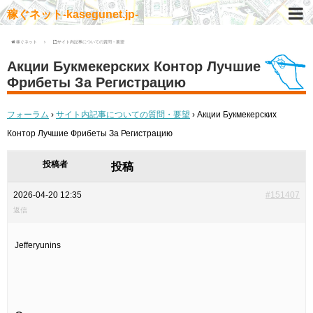
稼ぐネット-kasegunet.jp-
稼ぐネット
サイト内記事についての質問・要望
Акции Букмекерских Контор Лучшие
Фрибеты За Регистрацию
フォーラム
›
サイト内記事についての質問・要望
›
Акции Букмекерских
Контор Лучшие Фрибеты За Регистрацию
投稿者
投稿
2026-04-20 12:35
#151407
返信
Jefferyunins