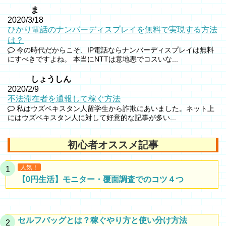
ま
2020/3/18
ひかり電話のナンバーディスプレイを無料で実現する方法
は？
今の時代だからこそ、IP電話ならナンバーディスプレイは無料
にすべきですよね。 本当にNTTは意地悪でコスいな...
しょうしん
2020/2/9
不法滞在者を通報して稼ぐ方法
私はウズベキスタン人留学生から詐欺にあいました。ネット上
にはウズベキスタン人に対して好意的な記事が多い...
初心者オススメ記事
人気！
【0円生活】モニター・覆面調査でのコツ４つ
セルフバッグとは？稼ぐやり方と使い分け方法