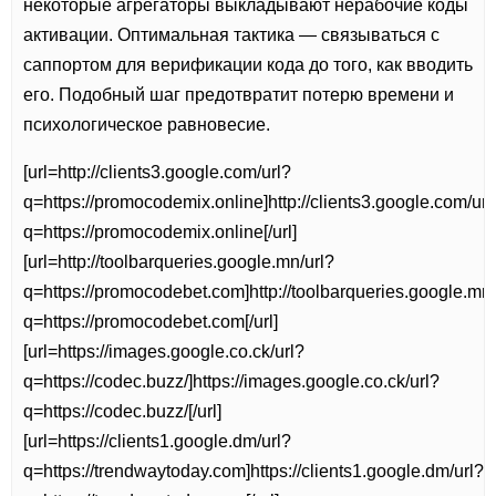
некоторые агрегаторы выкладывают нерабочие коды
активации. Оптимальная тактика — связываться с
саппортом для верификации кода до того, как вводить
его. Подобный шаг предотвратит потерю времени и
психологическое равновесие.
[url=http://clients3.google.com/url?
q=https://promocodemix.online]http://clients3.google.com/url
q=https://promocodemix.online[/url]
[url=http://toolbarqueries.google.mn/url?
q=https://promocodebet.com]http://toolbarqueries.google.mn/
q=https://promocodebet.com[/url]
[url=https://images.google.co.ck/url?
q=https://codec.buzz/]https://images.google.co.ck/url?
q=https://codec.buzz/[/url]
[url=https://clients1.google.dm/url?
q=https://trendwaytoday.com]https://clients1.google.dm/url?