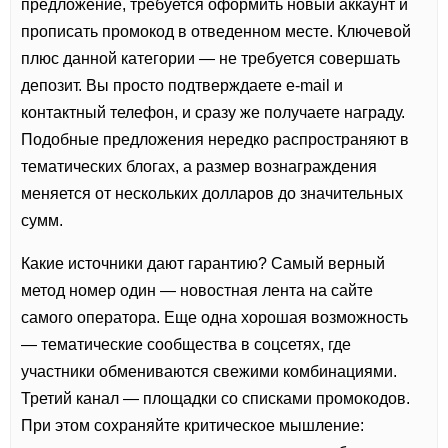
предложение, требуется оформить новый аккаунт и
прописать промокод в отведенном месте. Ключевой
плюс данной категории — не требуется совершать
депозит. Вы просто подтверждаете e-mail и
контактный телефон, и сразу же получаете награду.
Подобные предложения нередко распространяют в
тематических блогах, а размер вознаграждения
меняется от нескольких долларов до значительных
сумм.
Какие источники дают гарантию? Самый верный
метод номер один — новостная лента на сайте
самого оператора. Еще одна хорошая возможность
— тематические сообщества в соцсетях, где
участники обмениваются свежими комбинациями.
Третий канал — площадки со списками промокодов.
При этом сохраняйте критическое мышление: