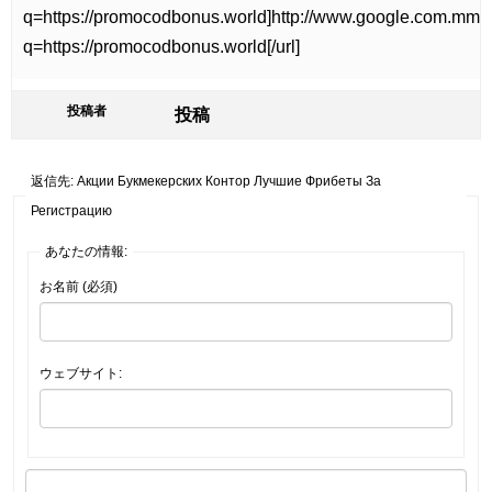
q=https://promocodbonus.world]http://www.google.com.mm/u
q=https://promocodbonus.world[/url]
投稿者
投稿
返信先: Акции Букмекерских Контор Лучшие Фрибеты За
Регистрацию
あなたの情報:
お名前 (必須)
ウェブサイト: