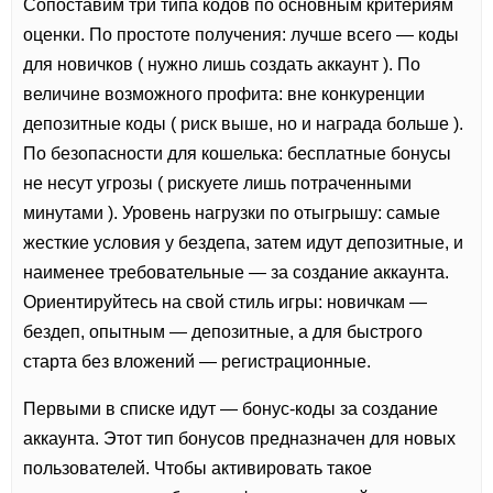
Сопоставим три типа кодов по основным критериям
оценки. По простоте получения: лучше всего — коды
для новичков ( нужно лишь создать аккаунт ). По
величине возможного профита: вне конкуренции
депозитные коды ( риск выше, но и награда больше ).
По безопасности для кошелька: бесплатные бонусы
не несут угрозы ( рискуете лишь потраченными
минутами ). Уровень нагрузки по отыгрышу: самые
жесткие условия у бездепа, затем идут депозитные, и
наименее требовательные — за создание аккаунта.
Ориентируйтесь на свой стиль игры: новичкам —
бездеп, опытным — депозитные, а для быстрого
старта без вложений — регистрационные.
Первыми в списке идут — бонус-коды за создание
аккаунта. Этот тип бонусов предназначен для новых
пользователей. Чтобы активировать такое