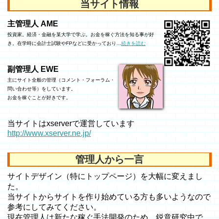
当サイト情報
主管理人 AME
投資家。経済・金融を某大学で学ぶ。お金を稼ぐ方法を知る事が好
き。在学時に会計士試験やFPなどに受かっており…
続きを読む
副管理人 EWE
主にサイト全般の管理（コメント・フォーラム・
問い合わせ等）をしています。
お金を稼ぐことが好きです。
当サイトはxserverで運営しています
http://www.xserver.ne.jp/
管理人から一言
サイトデザイン（特にトップページ）を大幅に変えまし
た。
当サイトからサイトを作り始めている方も多いようなので
参考にしてみてください。
現在管理人は新たな稼ぐ手法開発のため、鋭意研究中で