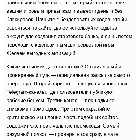
наибольшим бонусом, а тот, который соответствует
вашим игровым привычкам и вывести деньги без
блокировок. Начните с бездепозитных кодов, чтобы
освоиться на сайте, далее используйте коды за
аккаунт для создания стартового банка, и лишь потом
переходите к депозитным для серьезной игры.
Желаем выгодных активаций!
Какие источники дают гарантию? Оптимальный и
проверенный путь — официальная рассылка самого
оператора. Второй вариант — специализированные
Telegram-каналы, где пользователи публикуют
рабочие бонусы. Третий канал — площадки со
списками промокодов. При этом сохраняйте
критическое мышление: часть подобных сайтов
содержит уже неактуальные промокоды. Самый
разумный подход — проверять код сразу в чате