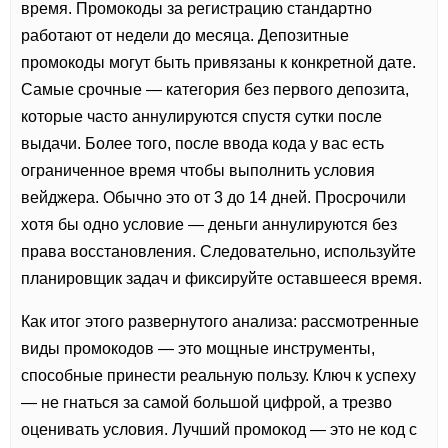
время. Промокоды за регистрацию стандартно
работают от недели до месяца. Депозитные
промокоды могут быть привязаны к конкретной дате.
Самые срочные — категория без первого депозита,
которые часто аннулируются спустя сутки после
выдачи. Более того, после ввода кода у вас есть
ограниченное время чтобы выполнить условия
вейджера. Обычно это от 3 до 14 дней. Просрочили
хотя бы одно условие — деньги аннулируются без
права восстановления. Следовательно, используйте
планировщик задач и фиксируйте оставшееся время.
Как итог этого развернутого анализа: рассмотренные
виды промокодов — это мощные инструменты,
способные принести реальную пользу. Ключ к успеху
— не гнаться за самой большой цифрой, а трезво
оценивать условия. Лучший промокод — это не код с