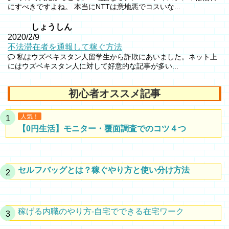
にすべきですよね。 本当にNTTは意地悪でコスいな...
しょうしん
2020/2/9
不法滞在者を通報して稼ぐ方法
私はウズベキスタン人留学生から詐欺にあいました。ネット上
にはウズベキスタン人に対して好意的な記事が多い...
初心者オススメ記事
人気！
【0円生活】モニター・覆面調査でのコツ４つ
セルフバッグとは？稼ぐやり方と使い分け方法
稼げる内職のやり方-自宅でできる在宅ワーク