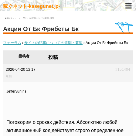
稼ぐネット-kasegunet.jp-
稼ぐネット
サイト内記事についての質問・要望
Акции От Бк Фрибеты Бк
フォーラム
›
サイト内記事についての質問・要望
›
Акции От Бк Фрибеты Бк
投稿者
投稿
2026-04-20 12:17
#151404
返信
Jefferyunins
Поговорим о сроках действия. Абсолютно любой
активационный код действует строго определенное