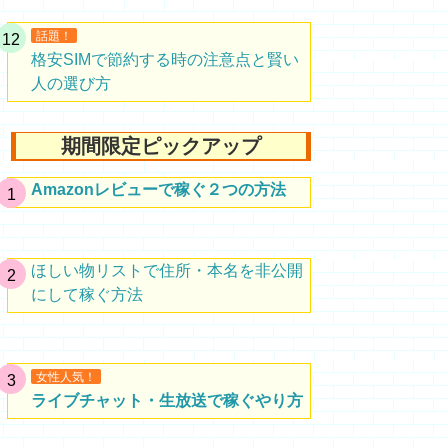
話題！
格安SIMで節約する時の注意点と賢い
人の選び方
期間限定ピックアップ
Amazonレビューで稼ぐ２つの方法
ほしい物リストで住所・本名を非公開
にして稼ぐ方法
女性人気！
ライブチャット・生放送で稼ぐやり方