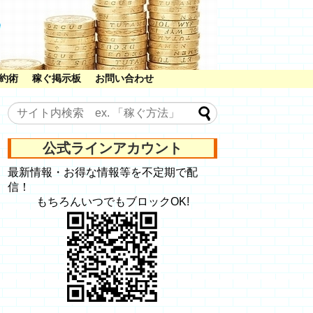
約術
稼ぐ掲示板
お問い合わせ
公式ラインアカウント
最新情報・お得な情報等を不定期で配
信！
もちろんいつでもブロックOK!