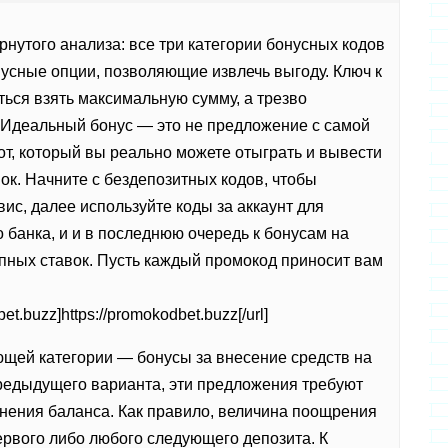
ернутого анализа: все три категории бонусных кодов
усные опции, позволяющие извлечь выгоду. Ключ к
ться взять максимальную сумму, а трезво
 Идеальный бонус — это не предложение с самой
тот, который вы реально можете отыграть и вывести
ок. Начните с бездепозитных кодов, чтобы
ис, далее используйте коды за аккаунт для
 банка, и и в последнюю очередь к бонусам на
пных ставок. Пусть каждый промокод приносит вам
bet.buzz]https://promokodbet.buzz[/url]
щей категории — бонусы за внесение средств на
 предыдущего варианта, эти предложения требуют
нения баланса. Как правило, величина поощрения
ервого либо любого следующего депозита. К