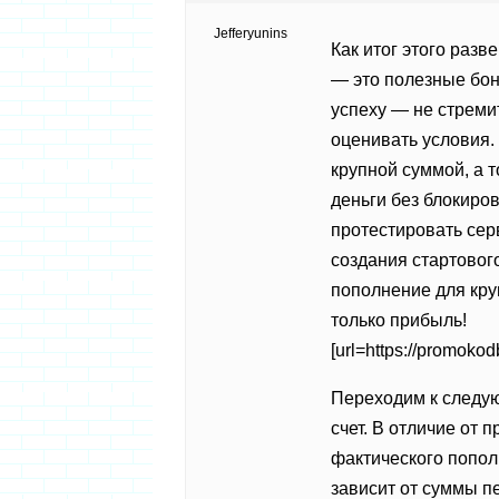
Jefferyunins
Как итог этого разв
— это полезные бон
успеху — не стреми
оценивать условия.
крупной суммой, а 
деньги без блокиров
протестировать серв
создания стартового
пополнение для кру
только прибыль!
[url=https://promokod
Переходим к следую
счет. В отличие от
фактического попол
зависит от суммы п