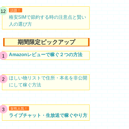
話題！
格安SIMで節約する時の注意点と賢い
人の選び方
期間限定ピックアップ
Amazonレビューで稼ぐ２つの方法
ほしい物リストで住所・本名を非公開
にして稼ぐ方法
女性人気！
ライブチャット・生放送で稼ぐやり方