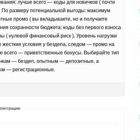
вания: лучше всего — коды для новичков ( почти
). По размеру потенциальной выгоды: максимум
тные промо ( вы вкладываете, но и получаете
ения сохранности бюджета: коды без первого взноса
ы ( нулевой финансовый риск ). Уровень нагрузки
 жесткие условия у бездепа, следом — промо на
е всего — приветственные бонусы. Выбирайте тип
ичкам — бездеп, опытным — депозитные, а
ым — регистрационные.
 За Регистрацию