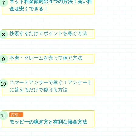
ネット料金節約の４つの方法！高い料
金は安くできる！
検索するだけでポイントを稼ぐ方法
不満・クレームを売って稼ぐ方法
スマートアンサーで稼ぐ！アンケート
に答えるだけで稼げる方法
高額！
モッピーの稼ぎ方と有利な換金方法