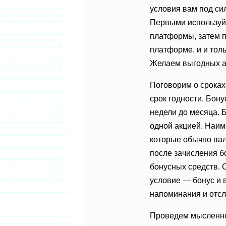
условия вам под си
Первыми используйт
платформы, затем п
платформе, и и толь
Желаем выгодных а
Поговорим о сроках
срок годности. Бон
недели до месяца. 
одной акцией. Наим
которые обычно вал
после зачисления б
бонусных средств. 
условие — бонус и 
напоминания и отс
Проведем мысленно