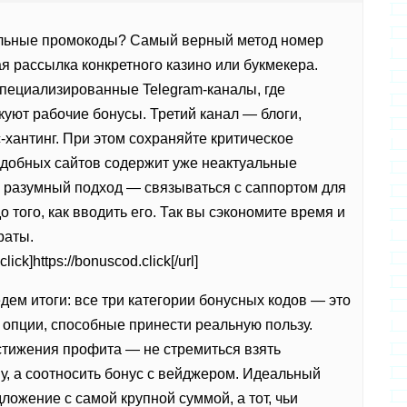
уальные промокоды? Самый верный метод номер
 рассылка конкретного казино или букмекера.
пециализированные Telegram-каналы, где
куют рабочие бонусы. Третий канал — блоги,
хантинг. При этом сохраняйте критическое
добных сайтов содержит уже неактуальные
 разумный подход — связываться с саппортом для
 того, как вводить его. Так вы сэкономите время и
раты.
click]https://bonuscod.click[/url]
дем итоги: все три категории бонусных кодов — это
опции, способные принести реальную пользу.
тижения профита — не стремиться взять
, а соотносить бонус с вейджером. Идеальный
ложение с самой крупной суммой, а тот, чьи