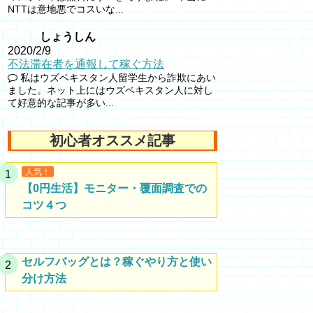
NTTは意地悪でコスいな...
しょうしん
2020/2/9
不法滞在者を通報して稼ぐ方法
私はウズベキスタン人留学生から詐欺にあい
ました。ネット上にはウズベキスタン人に対し
て好意的な記事が多い...
初心者オススメ記事
人気！
【0円生活】モニター・覆面調査での
コツ４つ
セルフバッグとは？稼ぐやり方と使い
分け方法