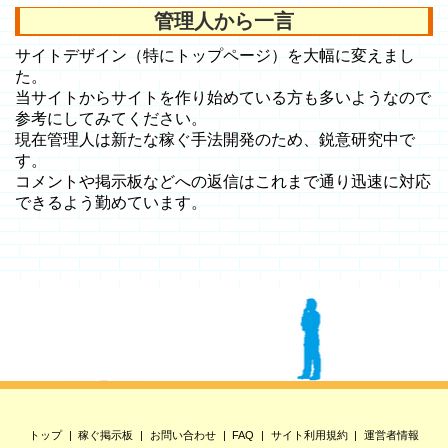
管理人から一言
サイトデザイン（特にトップページ）を大幅に変えまし
た。
当サイトからサイトを作り始めている方も多いようなので
参考にしてみてください。
現在管理人は新たな稼ぐ手法開発のため、鋭意研究中で
す。
コメントや掲示板などへの返信はこれまで通り迅速に対応
できるよう勤めています。
トップ
稼ぐ掲示板
お問い合わせ
FAQ
サイト利用規約
運営者情報