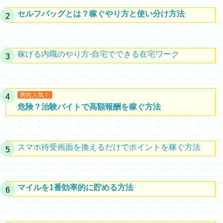
セルフバッグとは？稼ぐやり方と使い分け方法
稼げる内職のやり方-自宅でできる在宅ワーク
男性人気！
危険？治験バイトで高額報酬を稼ぐ方法
スマホ待受画面を換えるだけでポイントを稼ぐ方法
マイルを1番効率的に貯める方法