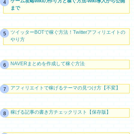
ゲーム攻略wikiの作り方と稼ぐ方法-wiki導入から公開
まで
ツイッターBOTで稼ぐ方法！Twitterアフィリエイトの
やり方
NAVERまとめを作成して稼ぐ方法
アフィリエイトで稼げるテーマの見つけ方【不変】
稼げる記事の書き方チェックリスト【保存版】