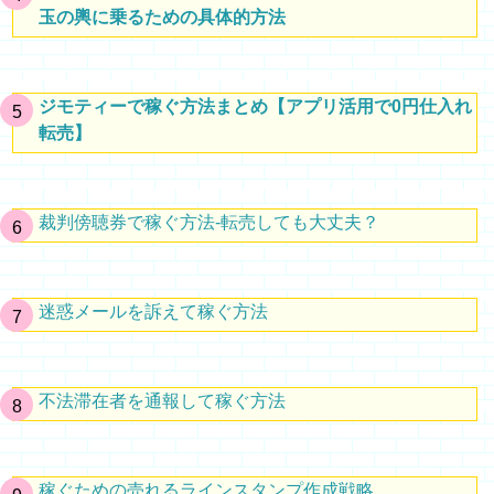
玉の輿に乗るための具体的方法
ジモティーで稼ぐ方法まとめ【アプリ活用で0円仕入れ
転売】
裁判傍聴券で稼ぐ方法-転売しても大丈夫？
迷惑メールを訴えて稼ぐ方法
不法滞在者を通報して稼ぐ方法
稼ぐための売れるラインスタンプ作成戦略