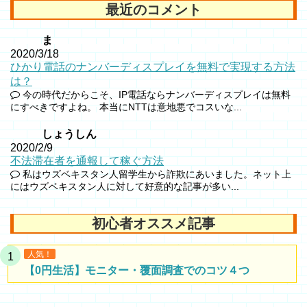
最近のコメント
ま
2020/3/18
ひかり電話のナンバーディスプレイを無料で実現する方法
は？
今の時代だからこそ、IP電話ならナンバーディスプレイは無料
にすべきですよね。 本当にNTTは意地悪でコスいな...
しょうしん
2020/2/9
不法滞在者を通報して稼ぐ方法
私はウズベキスタン人留学生から詐欺にあいました。ネット上
にはウズベキスタン人に対して好意的な記事が多い...
初心者オススメ記事
人気！
【0円生活】モニター・覆面調査でのコツ４つ