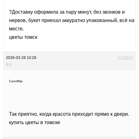
?Доставку оформила за пару минут, без звонков и
нервов, букет приехал аккуратно упакованный, всё на
месте.
цветы томск
2026-03-28 10:28
#148015
返信
CarrollNip
Так приятно, когда красота приходит прямо к двери.
купить цветы в томске