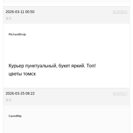
2026-03-11 00:50
#145853
返信
RichardBrulp
Курьер пунктуальный, букет яркий. Топ!
цветы томск
2026-03-25 08:22
#147617
返信
CarrollNip