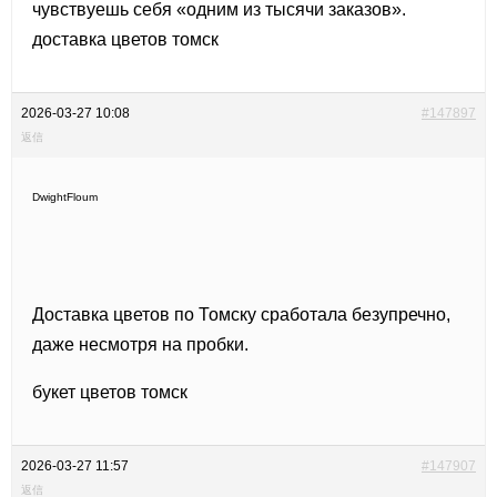
чувствуешь себя «одним из тысячи заказов».
доставка цветов томск
2026-03-27 10:08
#147897
返信
DwightFloum
Доставка цветов по Томску сработала безупречно,
даже несмотря на пробки.
букет цветов томск
2026-03-27 11:57
#147907
返信