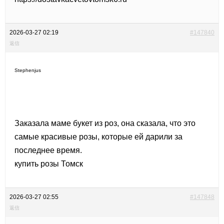
2026-03-27 02:19
#147840
返信
Stephenjus
Заказала маме букет из роз, она сказала, что это
самые красивые розы, которые ей дарили за
последнее время.
купить розы Томск
2026-03-27 02:55
#147848
返信