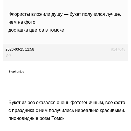
Флористы вложили душу — букет получился лучше,
чем на фото.
доставка цветов в томске
2026-03-25 12:58
#147648
返信
Stephenjus
Букет из роз оказался очень фотогеничным, все фото
с праздника с ним получились нереально красивыми.
пионовидные розы Томск