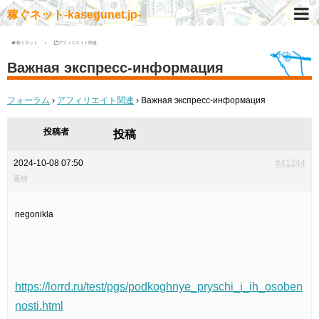
稼ぐネット-kasegunet.jp-
稼ぐネット
アフィリエイト関連
Важная экспресс-информация
フォーラム
›
アフィリエイト関連
›
Важная экспресс-информация
投稿者
投稿
2024-10-08 07:50
#41244
返信
negonikla
https://lorrd.ru/test/pgs/podkoghnye_pryschi_i_ih_osoben
nosti.html