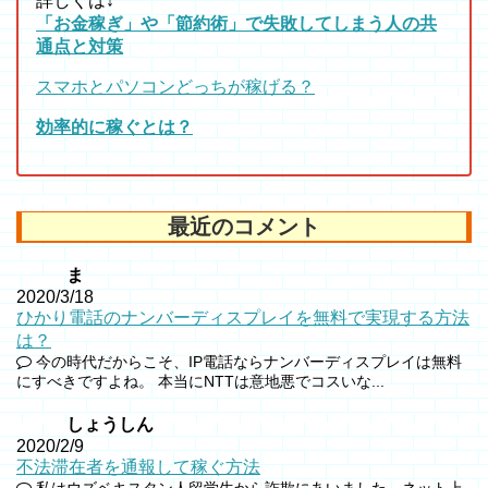
詳しくは↓
「お金稼ぎ」や「節約術」で失敗してしまう人の共
通点と対策
スマホとパソコンどっちが稼げる？
効率的に稼ぐとは？
最近のコメント
ま
2020/3/18
ひかり電話のナンバーディスプレイを無料で実現する方法
は？
今の時代だからこそ、IP電話ならナンバーディスプレイは無料
にすべきですよね。 本当にNTTは意地悪でコスいな...
しょうしん
2020/2/9
不法滞在者を通報して稼ぐ方法