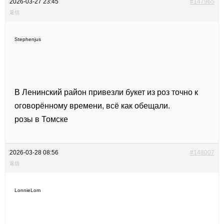
2026-03-27 23:45
#147965
返信
Stephenjus
В Ленинский район привезли букет из роз точно к
оговорённому времени, всё как обещали.
розы в Томске
2026-03-28 08:56
#148007
返信
LonnieLom