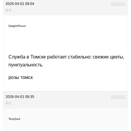
2026-04-01 09:04
#148522
返信
DwightFloum
Служба в Томске работает стабильно: свежие цветы,
пунктуальность.
розы томск
2026-04-01 09:35
#148526
返信
Terryhed