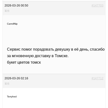
2026-03-26 00:50
#147703
返信
CarrollNip
Сервис помог порадовать девушку в её день, спасибо
за мгновенную доставку в Томске.
букет цветов томск
2026-03-26 02:16
#147712
返信
Terryhed