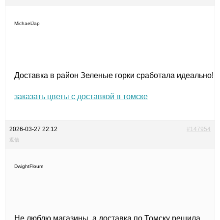
MichaelJap
Доставка в район Зеленые горки сработала идеально!
заказать цветы с доставкой в томске
2026-03-27 22:12
#147954
返信
DwightFloum
Не люблю магазины, а доставка по Томску решила