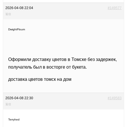
2026-04-08 22:04
#149577
返信
DwightFloum
Оформили доставку цветов в Томске без задержек,
получатель был в восторге от букета.
доставка цветов томск на дом
2026-04-08 22:30
#149583
返信
Terryhed