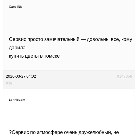
CarrollNip
Сервис просто замечательный — довольны все, кому
дарила.
купить цветы в томске
2026-03-27 04:02
#147858
返信
LonnieLom
?Сервис по атмосфере очень дружелюбный, не