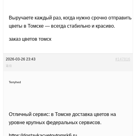
Выручаете каждый раз, когда нужно срочно отправить
цветы в Томске — всегда стабильно и красиво.
заказ цветов томск
2026-03-26 23:43
#147816
返信
Terryhed
Отличный сервис: в Томске доставка цветов на
уровне крупных федеральных сервисов.
https://dostavkacvetovtomsk6.ru