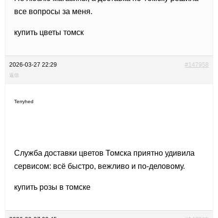
все вопросы за меня.
купить цветы томск
2026-03-27 22:29
#147958
返信
Terryhed
Служба доставки цветов Томска приятно удивила
сервисом: всё быстро, вежливо и по-деловому.
купить розы в томске