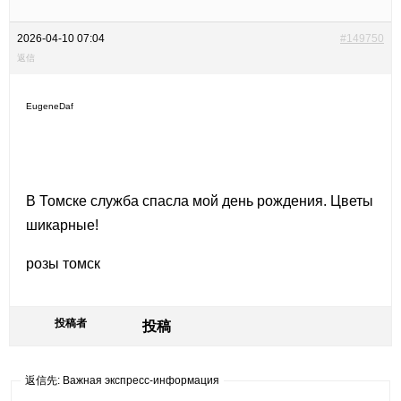
2026-04-10 07:04
#149750
返信
EugeneDaf
В Томске служба спасла мой день рождения. Цветы
шикарные!
розы томск
投稿者
投稿
返信先: Важная экспресс-информация