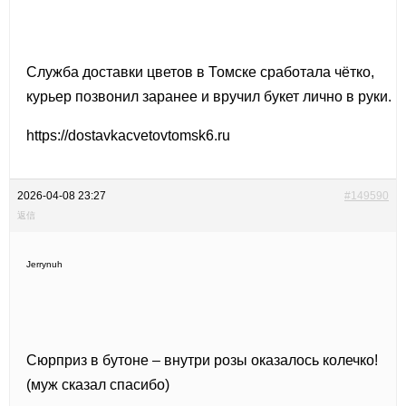
Служба доставки цветов в Томске сработала чётко,
курьер позвонил заранее и вручил букет лично в руки.
https://dostavkacvetovtomsk6.ru
2026-04-08 23:27
#149590
返信
Jerrynuh
Сюрприз в бутоне – внутри розы оказалось колечко!
(муж сказал спасибо)