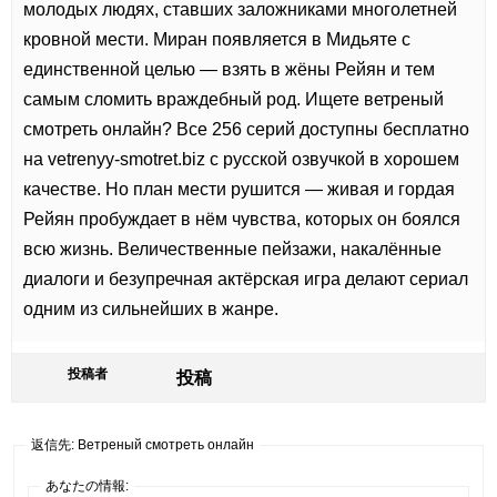
молодых людях, ставших заложниками многолетней
кровной мести. Миран появляется в Мидьяте с
единственной целью — взять в жёны Рейян и тем
самым сломить враждебный род. Ищете
ветреный
смотреть онлайн? Все 256 серий доступны бесплатно
на vetrenyy-smotret.biz с русской озвучкой в хорошем
качестве. Но план мести рушится — живая и гордая
Рейян пробуждает в нём чувства, которых он боялся
всю жизнь. Величественные пейзажи, накалённые
диалоги и безупречная актёрская игра делают сериал
одним из сильнейших в жанре.
投稿者
投稿
返信先: Ветреный смотреть онлайн
あなたの情報: