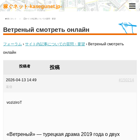
稼ぐネット-kasegunet.jp-
稼ぐネット
サイト内記事についての質問・要望
Ветреный смотреть онлайн
フォーラム
›
サイト内記事についての質問・要望
›
Ветреный смотреть
онлайн
投稿者
投稿
2026-04-13 14:49
#150214
返信
voziziroT
«Ветреный» — турецкая драма 2019 года о двух