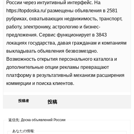
России через интуитивный интерфейс. На
https://topdoska.ru/ размещены объявления в 2581
рубриках, охватывающих недвижимость, транспорт,
работу, электронику, астрологию и бизнес-
предложения. Сервис функционирует в 3843
локациях государства, давая гражданам и компаниям
выкладывать объявления безвозмездно.
Возможность открытия персонального каталога и
дополнительные опции рекламы превращают
платформу в результативный механизм расширения
коммерции и поиска клиентов.
投稿者
投稿
返信先: Доска объявлений России
あなたの情報: