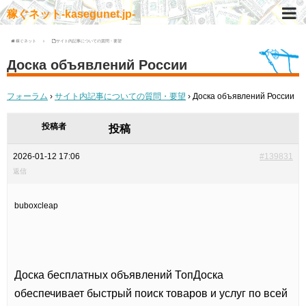
稼ぐネット-kasegunet.jp-
稼ぐネット
サイト内記事についての質問・要望
Доска объявлений России
フォーラム
›
サイト内記事についての質問・要望
›
Доска объявлений России
投稿者
投稿
2026-01-12 17:06
#139831
返信
buboxcleap
Доска бесплатных объявлений ТопДоска
обеспечивает быстрый поиск товаров и услуг по всей