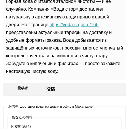
Горная вода считается эталоном чистоты — и не
случайно. Компания «Вода с гор» доставляет
натуральную артезианскую воду прямо к вашей
двери. На странице
https://voda-s-gor.ru/166
представлены актуальные тарифы на доставку и
удобные форматы заказа. Вода добывается из
защищённых источников, проходит многоступенчатый
контроль качества и разливается в чистую тару.
Забудьте о кипячении и фильтрах — просто закажите
настоящую чистую воду.
投稿者
投稿
返信先: Доставка воды на дом и в офис в Махачкале
あなたの情報:
お名前 (必須)