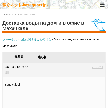
稼ぐネット-kasegunet.jp-
稼ぐネット
お金に関すること何でも
Доставка воды на дом и в офис в
Махачкале
フォーラム
›
お金に関すること何でも
›
Доставка воды на дом и в офис в
Махачкале
投稿者
投稿
2026-05-10 09:02
#153614
返信
sogewtflock