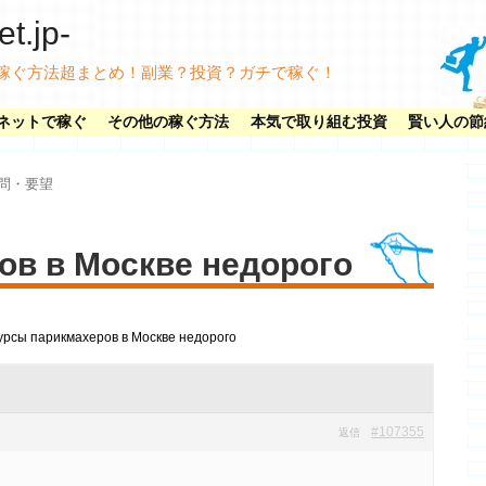
.jp-
稼ぐ方法超まとめ！副業？投資？ガチで稼ぐ！
ネットで稼ぐ
その他の稼ぐ方法
本気で取り組む投資
賢い人の節
問・要望
ов в Москве недорого
урсы парикмахеров в Москве недорого
#107355
返信