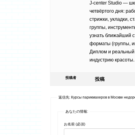
J-center Studio — ш
четвёртого дня: раб
стрижки, укладки, 
группы, инструмент
узнать ближайший 
форматы (группы, ин
Диплом и реальный
индустрию красоты.
投稿者
投稿
返信先: Курсы парикмахеров в Москве недор
あなたの情報:
お名前 (必須)