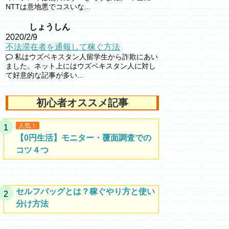
NTTは意地悪でコスいな...
しょうしん
2020/2/9
不法滞在者を通報して稼ぐ方法
私はウズベキスタン人留学生から詐欺にあい
ました。ネット上にはウズベキスタン人に対し
て好意的な記事が多い...
初心者オススメ記事
人気！
【0円生活】モニター・覆面調査での
コツ４つ
セルフバッグとは？稼ぐやり方と使い
分け方法