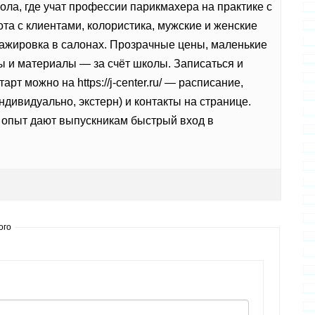
кола, где учат профессии парикмахера на практике с
ота с клиентами, колористика, мужские и женские
стажировка в салонах. Прозрачные цены, маленькие
ы и материалы — за счёт школы. Записаться и
старт можно на
https://j-center.ru/ — расписание,
дивидуально, экстерн) и контакты на странице.
 опыт дают выпускникам быстрый вход в
ого