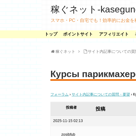
稼ぐネット-kasegunet
スマホ・PC・自宅でも！効率的にお金を
トップ
ポイントサイト
アフィリエイト
稼ぐネット
サイト内記事についての質
Курсы парикмахер
フォーラム
›
サイト内記事についての質問・要望
›
К
投稿者
投稿
2025-11-15 02:13
zosibfub