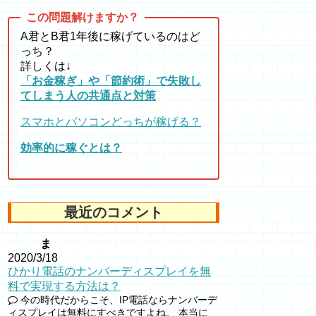
A君とB君1年後に稼げているのはど
っち？
詳しくは↓
「お金稼ぎ」や「節約術」で失敗し
てしまう人の共通点と対策
スマホとパソコンどっちが稼げる？
効率的に稼ぐとは？
最近のコメント
ま
2020/3/18
ひかり電話のナンバーディスプレイを無
料で実現する方法は？
今の時代だからこそ、IP電話ならナンバーデ
ィスプレイは無料にすべきですよね。 本当に