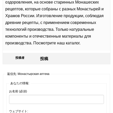
оздоровления, на основе старинных Монашеских
рецептов, которые собраны с разных Монастырей и
Храмов России. Изготовление продукции, соблюдая
древние рецепты, с применением современных
технологий производства. Только натуральные
компоненты и отечественные материалы для
производства. Посмотрите наш каталог.
投稿者
投稿
返信先: Монастырская аптека
あなたの情報:
お名前 (必須)
ウェブサイト: