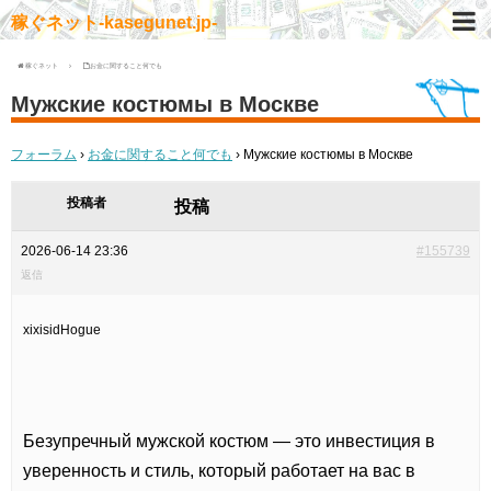
稼ぐネット-kasegunet.jp-
稼ぐネット
お金に関すること何でも
Мужские костюмы в Москве
フォーラム
›
お金に関すること何でも
›
Мужские костюмы в Москве
投稿者
投稿
2026-06-14 23:36
#155739
返信
xixisidHogue
Безупречный мужской костюм — это инвестиция в
уверенность и стиль, который работает на вас в