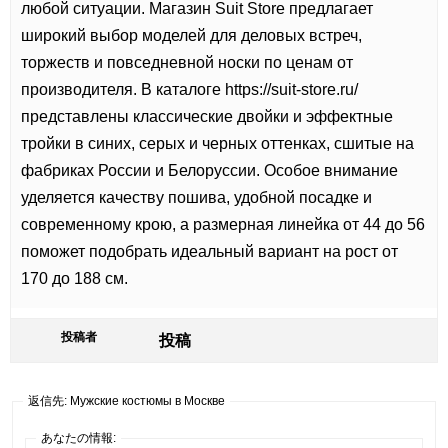
любой ситуации. Магазин Suit Store предлагает
широкий выбор моделей для деловых встреч,
торжеств и повседневной носки по ценам от
производителя. В каталоге
https://suit-store.ru/
представлены классические двойки и эффектные
тройки в синих, серых и черных оттенках, сшитые на
фабриках России и Белоруссии. Особое внимание
уделяется качеству пошива, удобной посадке и
современному крою, а размерная линейка от 44 до 56
поможет подобрать идеальный вариант на рост от
170 до 188 см.
投稿者
投稿
返信先: Мужские костюмы в Москве
あなたの情報: